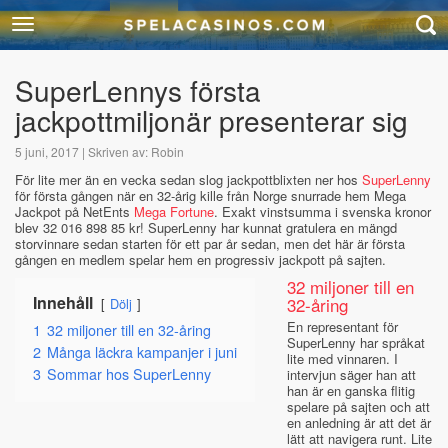
SuperLennys första
jackpottmiljonär presenterar sig
5 juni, 2017 | Skriven av: Robin
För lite mer än en vecka sedan slog jackpottblixten ner hos
SuperLenny
för första gången när en 32-årig kille från Norge snurrade hem Mega
Jackpot på NetEnts
Mega Fortune
. Exakt vinstsumma i svenska kronor
blev 32 016 898 85 kr! SuperLenny har kunnat gratulera en mängd
storvinnare sedan starten för ett par år sedan, men det här är första
gången en medlem spelar hem en progressiv jackpott på sajten.
32 miljoner till en
Innehåll
32-åring
Dölj
En representant för
1
32 miljoner till en 32-åring
SuperLenny har språkat
2
Många läckra kampanjer i juni
lite med vinnaren. I
3
Sommar hos SuperLenny
intervjun säger han att
han är en ganska flitig
spelare på sajten och att
en anledning är att det är
lätt att navigera runt. Lite