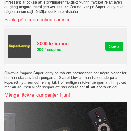
intressant är också att storvinnaren faktiskt vunnit mycket rejält även
en gång tidigare, nämligen 450 000 kr. Om det var på SuperLenny eller
någon annan sajt förtäljer dock inte historien.
Spela på dessa online casinos
3000 kr bonus+
Spela
200 freespins
Givetvis frågade SuperLenny också om norrmannen har några planer för
hur han ska använda pengarna. Svaret blev att han funderade på att
köpa ett nytt hus och en ny bil. Förmodligen räcker pengarna till mycket
mer än så, men vi får hoppas att han också ser till att spara en del!
Många läckra kampanjer i juni