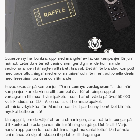
SuperLenny har bunkrat upp med mängder av läckra kampanjer för juni
månad. Letar du efter ett casino som ger dig mer de kommande
veckorna är den här sajten alltså ett bra val. Det är lite blandad kompott
med både utlottningar med enorma priser och lite mer traditionella deals
med freespins, bonusar och liknande.
Huvudfokus är på kampanjen
”Vinn Lennys vardagsrum”
. I den här
kampanjen kan du vinna allt som behövs för att pimpa upp ett
vardagsrum till max. I vinstpaketet, som har ett värde på över 50 000
kr, inkluderas en 3D TV, en soffa, ett hemmabiopaket,
ett miniatyrkylskåp från Marshall samt ett par Lenny-horn! Det blir inte
mycket bättre än så!
Din uppgift, om du väljer att anta utmaningen, är att sätta in pengar på
ditt konto och spela igenom din insättning en gång. Det är allt! Varje
hundralapp ger en lott och det finns inget maxantal lotter. Du har hela
juni månad på dig att skrapa ihop lotter till dragningen.