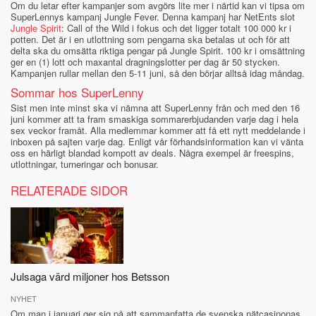
Om du letar efter kampanjer som avgörs lite mer i närtid kan vi tipsa om
SuperLennys kampanj Jungle Fever. Denna kampanj har NetEnts slot
Jungle Spirit
: Call of the Wild i fokus och det ligger totalt 100 000 kr i
potten. Det är i en utlottning som pengarna ska betalas ut och för att
delta ska du omsätta riktiga pengar på Jungle Spirit. 100 kr i omsättning
ger en (1) lott och maxantal dragningslotter per dag är 50 stycken.
Kampanjen rullar mellan den 5-11 juni, så den börjar alltså idag måndag.
Sommar hos SuperLenny
Sist men inte minst ska vi nämna att SuperLenny från och med den 16
juni kommer att ta fram smaskiga sommarerbjudanden varje dag i hela
sex veckor framåt. Alla medlemmar kommer att få ett nytt meddelande i
inboxen på sajten varje dag. Enligt vår förhandsinformation kan vi vänta
oss en härligt blandad kompott av deals. Några exempel är freespins,
utlottningar, turneringar och bonusar.
RELATERADE SIDOR
Julsaga värd miljoner hos Betsson
NYHET
Om man i januari ger sig på att sammanfatta de svenska nätcasinonas