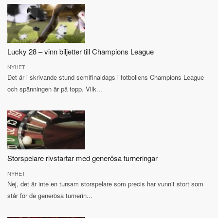
Lucky 28 – vinn biljetter till Champions League
NYHET
Det är i skrivande stund semifinaldags i fotbollens Champions League
och spänningen är på topp. Vilk...
Storspelare rivstartar med generösa turneringar
NYHET
Nej, det är inte en tursam storspelare som precis har vunnit stort som
står för de generösa turnerin...