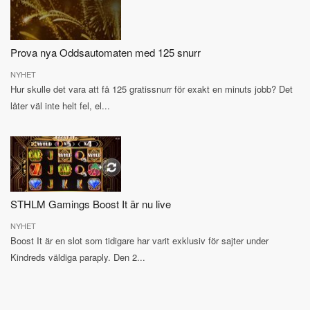
Prova nya Oddsautomaten med 125 snurr
NYHET
Hur skulle det vara att få 125 gratissnurr för exakt en minuts jobb? Det
låter väl inte helt fel, el...
STHLM Gamings Boost It är nu live
NYHET
Boost It är en slot som tidigare har varit exklusiv för sajter under
Kindreds väldiga paraply. Den 2...