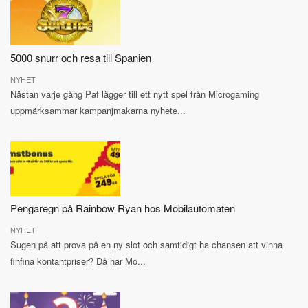
5000 snurr och resa till Spanien
NYHET
Nästan varje gång Paf lägger till ett nytt spel från Microgaming
uppmärksammar kampanjmakarna nyhete...
Pengaregn på Rainbow Ryan hos Mobilautomaten
NYHET
Sugen på att prova på en ny slot och samtidigt ha chansen att vinna
finfina kontantpriser? Då har Mo...