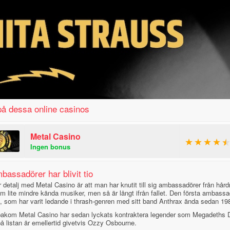
på dessa online casinos
Metal Casino
Ingen bonus
bassadörer har blivit tio
 detalj med Metal Casino är att man har knutit till sig ambassadörer från hårdr
m lite mindre kända musiker, men så är långt ifrån fallet. Den första ambass
, som har varit ledande i thrash-genren med sitt band Anthrax ända sedan 19
akom Metal Casino har sedan lyckats kontraktera legender som Megadeths D
 listan är emellertid givetvis Ozzy Osbourne.