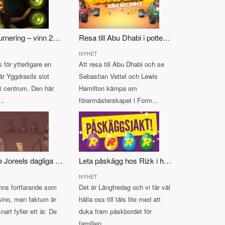
Nirvana-turnering – vinn 20 000 kr
Resa till Abu Dhabi i potten hos Thrills
NYHET
 för ytterligare en
Att resa till Abu Dhabi och se
är Yggdrasils slot
Sebastian Vettel och Lewis
 i centrum. Den här
Hamilton kämpa om
..
förarmästerskapet i Form...
Missa inte Joreels dagliga deals
Leta påskägg hos Rizk i helgen
NYHET
nns fortfarande som
Det är Långfredag och vi får väl
asino, men faktum är
hålla oss till tåls lite med att
nart fyller ett år. De
duka fram påskbordet för
familjen....