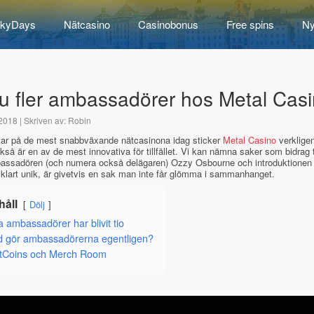
ckyDays
Nätcasino
Casinobonus
Free spins
Ny
u fler ambassadörer hos Metal Cas
2018 | Skriven av: Robin
ttar på de mest snabbväxande nätcasinona idag sticker
Metal Casino
verkligen
kså är en av de mest innovativa för tillfället. Vi kan nämna saker som bidrag t
ssadören (och numera också delägaren) Ozzy Osbourne och introduktionen av e
 klart unik, är givetvis en sak man inte får glömma i sammanhanget.
håll
Dölj
a ambassadörer har blivit tio
 gör ambassadörerna egentligen?
tCoins och Merch Room