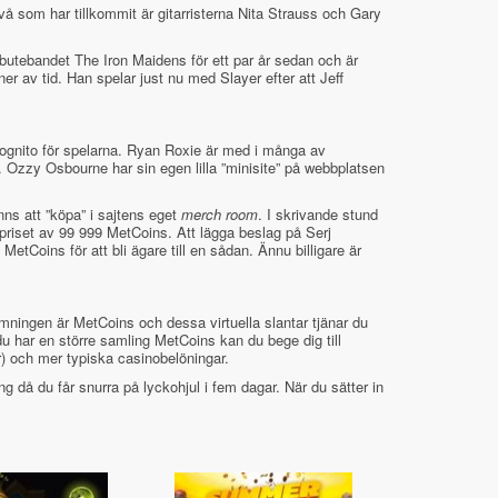
å som har tillkommit är gitarristerna Nita Strauss och Gary
ibutebandet The Iron Maidens för ett par år sedan och är
er av tid. Han spelar just nu med Slayer efter att Jeff
nkognito för spelarna. Ryan Roxie är med i många av
Ozzy Osbourne har sin egen lilla ”minisite” på webbplatsen
ns att ”köpa” i sajtens eget
merch room
. I skrivande stund
la priset av 99 999 MetCoins. Att lägga beslag på Serj
etCoins för att bli ägare till en sådan. Ännu billigare är
ingen är MetCoins och dessa virtuella slantar tjänar du
u har en större samling MetCoins kan du bege dig till
r) och mer typiska casinobelöningar.
 då du får snurra på lyckohjul i fem dagar. När du sätter in