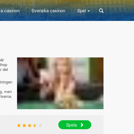
a casinon
Svenska casinon
Spel
här
 ihop
r det
tningen
ig, men
iserna.
Spela