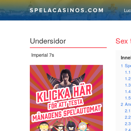
Lu
Undersidor
Sex 
Imperial 7s
Inne
1
Spe
1.1
1.2
1.3
1.4
1.5
2
And
2.1
2.2
2.3
2.4