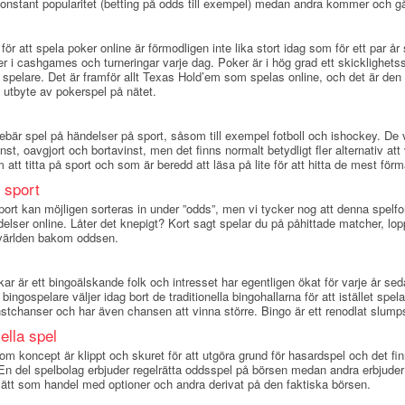
nstant popularitet (betting på odds till exempel) medan andra kommer och går
 för att spela poker online är förmodligen inte lika stort idag som för ett pa
er i cashgames och turneringar varje dag. Poker är i hög grad ett skicklighetssp
spelare. Det är framför allt Texas Hold’em som spelas online, och det är den s
 utbyte av pokerspel på nätet.
bär spel på händelser på sport, såsom till exempel fotboll och ishockey. De va
t, oavgjort och bortavinst, men det finns normalt betydligt fler alternativ a
 att titta på sport och som är beredd att läsa på lite för att hitta de mest för
l sport
sport kan möjligen sorteras in under ”odds”, men vi tycker nog att denna spelfor
elser online. Låter det knepigt? Kort sagt spelar du på påhittade matcher, lop
 världen bakom oddsen.
ar är ett bingoälskande folk och intresset har egentligen ökat för varje år s
 bingospelare väljer idag bort de traditionella bingohallarna för att istället spe
nstchanser och har även chansen att vinna större. Bingo är ett renodlat slumpsp
ella spel
m koncept är klippt och skuret för att utgöra grund för hasardspel och det finn
. En del spelbolag erbjuder regelrätta oddsspel på börsen medan andra erbjud
tt som handel med optioner och andra derivat på den faktiska börsen.