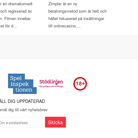
är en dramakomedi
Zimpler är en ny
och regisserad av
betalningsmetod som är helt och
. Filmen innebar
hållet fokuserad på insättningar
t för d...
till onlinecasino....
ÅLL DIG UPPDATERAD
mäl dig till vårt nyhetsbrev