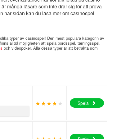
et är många läsare som inte drar sig för att prova
en här sidan kan du läsa mer om casinospel
 olika typer av casinospel! Den mest populära kategorin av
nns alltid möjligheten att spela bordsspel, tärningsspel,
ps
och videopoker. Alla dessa typer är att betrakta som
Spela
Spela