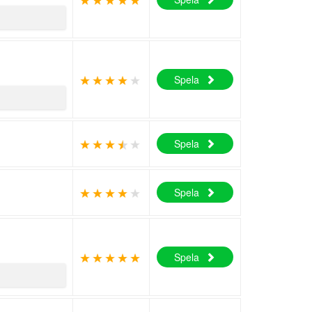
Spela
Spela
Spela
Spela