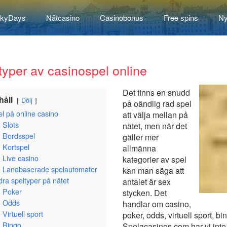
ckyDays
Nätcasino
Casinobonus
Free spins
Ny
typer av casinospel online
Det finns en snudd
håll
Dölj
på oändlig rad spel
l på online casino
att välja mellan på
Slots
nätet, men när det
Bordsspel
gäller mer
Kortspel
allmänna
Live casino
kategorier av spel
Landbaserade spelautomater
kan man säga att
ra speltyper på nätet
antalet är sex
Poker
stycken. Det
Odds
handlar om casino,
Virtuell sport
poker, odds, virtuell sport, b
Bingo
Spelacasinos.com har vi inte 