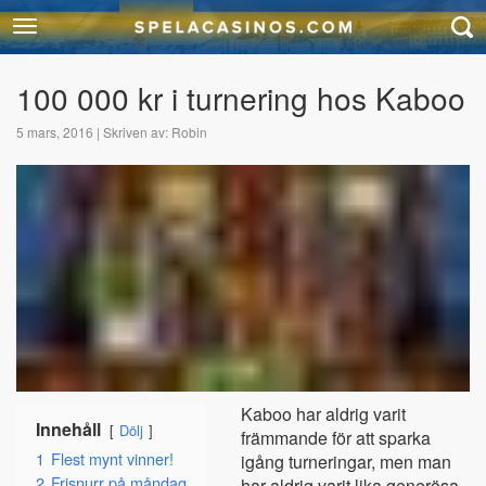
100 000 kr i turnering hos Kaboo
5 mars, 2016 | Skriven av: Robin
Kaboo har aldrig varit
Innehåll
Dölj
främmande för att sparka
1
Flest mynt vinner!
igång turneringar, men man
2
Frisnurr på måndag
har aldrig varit lika generösa