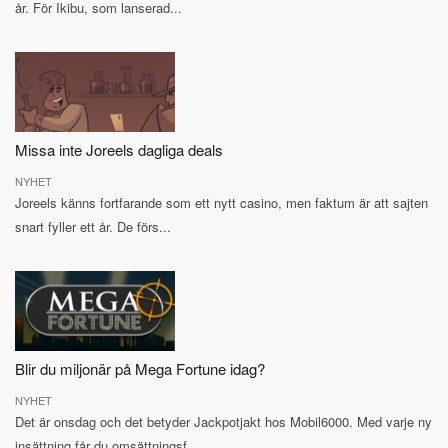
år. För Ikibu, som lanserad...
Missa inte Joreels dagliga deals
NYHET
Joreels känns fortfarande som ett nytt casino, men faktum är att sajten
snart fyller ett år. De förs...
Blir du miljonär på Mega Fortune idag?
NYHET
Det är onsdag och det betyder Jackpotjakt hos Mobil6000. Med varje ny
insättning får du omsättningsf...