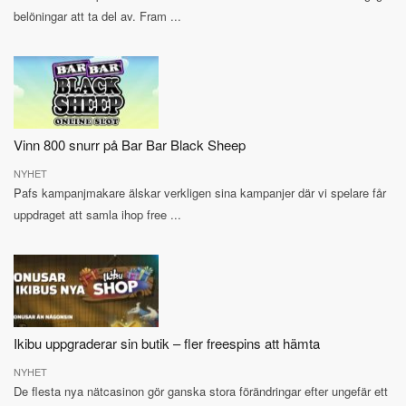
belöningar att ta del av. Fram ...
Vinn 800 snurr på Bar Bar Black Sheep
NYHET
Pafs kampanjmakare älskar verkligen sina kampanjer där vi spelare får
uppdraget att samla ihop free ...
Ikibu uppgraderar sin butik – fler freespins att hämta
NYHET
De flesta nya nätcasinon gör ganska stora förändringar efter ungefär ett