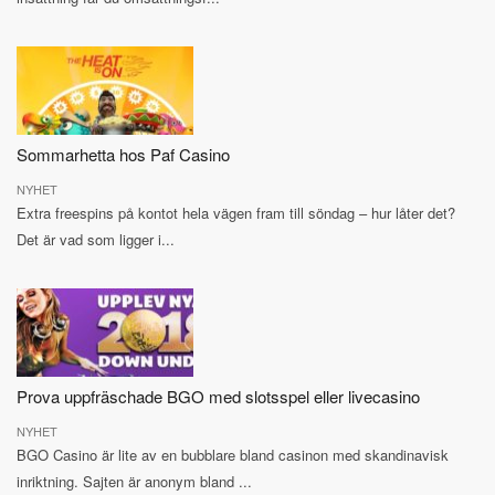
Sommarhetta hos Paf Casino
NYHET
Extra freespins på kontot hela vägen fram till söndag – hur låter det?
Det är vad som ligger i...
Prova uppfräschade BGO med slotsspel eller livecasino
NYHET
BGO Casino är lite av en bubblare bland casinon med skandinavisk
inriktning. Sajten är anonym bland ...