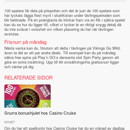
100 spelare får dela på prispotten och det är just de 100 spelare som
har lyckats lägga flest mynt i skattkistan under tävlingsperioden som
blir belönade. På en poängtavla du klickar fram via en flik i själva spelet
kan du se hur du ligger till, vilket vi tycker är en riktigt snygg detalj då
du inte svävar i ovisshet om vilken placering du har när tävlingen
avslutas.
Frisnurr på måndag
Nästa vecka kan du, förutom att delta i tävlingen på Vikings Go Wild,
även ta del av ett par andra deals. Till exempel kan du på måndag
säkra free spins på Play’n GO:s dansanta slot Spin Party genom att
göra en extra insättning. Upp till 60 omsättningsfria gratissnurr ligger
och väntar på dig.
RELATERADE SIDOR
Snurra bonushjulet hos Casino Cruise
NYHET
Om du har ett spelkonto hos Casino Cruise har du en månad av dagliga