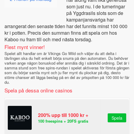
som just nu. I de turneringar
på Yggdrasils slots som de
kampanjansvariga har
arrangerat den senaste tiden har det funnits minst 100 000
kr i potten. Precis den summan finns att spela om hos
Kaboo nu fram till och med nästa torsdag.
Flest mynt vinner!
Spelet allt handlar om är Vikings Go Wild och väljer du att delta i
tävlingen ska du helt enkelt börja snurra på den automaten. Du behöver
varken ange någon bonuskod eller anmäla dig i särskild ordning. Det är i
samma stund som free spins-rundan i spelet aktiveras för första gången
som du börjar samla mynt och ju fler mynt du plockar på dig, desto
större chanser att lägga beslag på en del av prispotten på 100 000 kr får
du.
Spela på dessa online casinos
200% upp till 1000 kr +
Spela
100 freespins + 20FS gratis