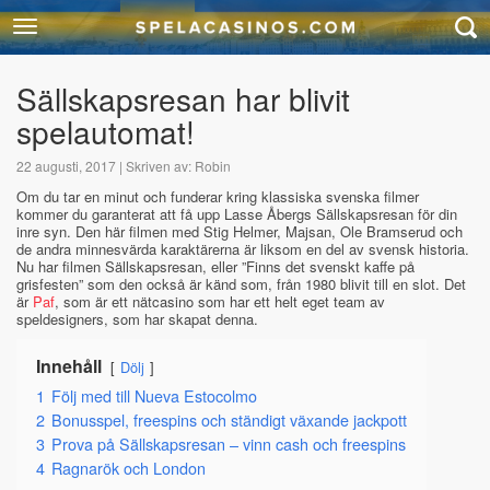
Sällskapsresan har blivit
spelautomat!
22 augusti, 2017 | Skriven av: Robin
Om du tar en minut och funderar kring klassiska svenska filmer
kommer du garanterat att få upp Lasse Åbergs Sällskapsresan för din
inre syn. Den här filmen med Stig Helmer, Majsan, Ole Bramserud och
de andra minnesvärda karaktärerna är liksom en del av svensk historia.
Nu har filmen Sällskapsresan, eller ”Finns det svenskt kaffe på
grisfesten” som den också är känd som, från 1980 blivit till en slot. Det
är
Paf
, som är ett nätcasino som har ett helt eget team av
speldesigners, som har skapat denna.
Innehåll
Dölj
1
Följ med till Nueva Estocolmo
2
Bonusspel, freespins och ständigt växande jackpott
3
Prova på Sällskapsresan – vinn cash och freespins
4
Ragnarök och London