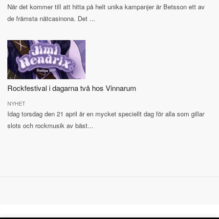
När det kommer till att hitta på helt unika kampanjer är Betsson ett av
de främsta nätcasinona. Det ...
Rockfestival i dagarna två hos Vinnarum
NYHET
Idag torsdag den 21 april är en mycket speciellt dag för alla som gillar
slots och rockmusik av bäst...