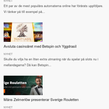
NYHET
Ett par av de mest populära automaterna online har förärats uppföljare.
Vi tänker på till exempel på...
Avsluta casinoåret med Betspin och Yggdrasil
NYHET
Skulle du vilja ha en liten extra utmaning när du spelar på slots nu i
mellandagarna? Då kan Betspin...
Måns Zelmerlöw presenterar Sverige Rouletten
NYHET