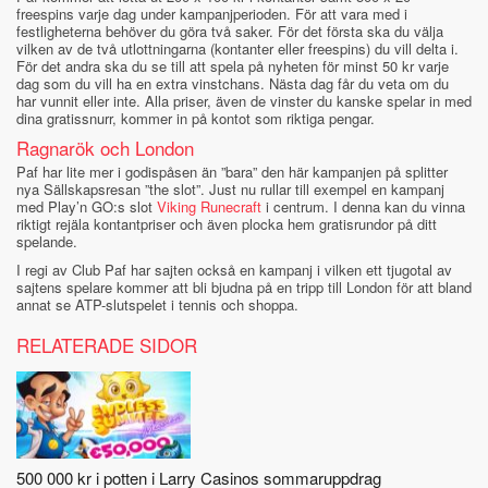
freespins varje dag under kampanjperioden. För att vara med i
festligheterna behöver du göra två saker. För det första ska du välja
vilken av de två utlottningarna (kontanter eller freespins) du vill delta i.
För det andra ska du se till att spela på nyheten för minst 50 kr varje
dag som du vill ha en extra vinstchans. Nästa dag får du veta om du
har vunnit eller inte. Alla priser, även de vinster du kanske spelar in med
dina gratissnurr, kommer in på kontot som riktiga pengar.
Ragnarök och London
Paf har lite mer i godispåsen än ”bara” den här kampanjen på splitter
nya Sällskapsresan ”the slot”. Just nu rullar till exempel en kampanj
med Play’n GO:s slot
Viking Runecraft
i centrum. I denna kan du vinna
riktigt rejäla kontantpriser och även plocka hem gratisrundor på ditt
spelande.
I regi av Club Paf har sajten också en kampanj i vilken ett tjugotal av
sajtens spelare kommer att bli bjudna på en tripp till London för att bland
annat se ATP-slutspelet i tennis och shoppa.
RELATERADE SIDOR
500 000 kr i potten i Larry Casinos sommaruppdrag