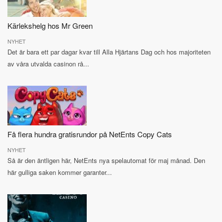
Kärlekshelg hos Mr Green
NYHET
Det är bara ett par dagar kvar till Alla Hjärtans Dag och hos majoriteten
av våra utvalda casinon rå...
Få flera hundra gratisrundor på NetEnts Copy Cats
NYHET
Så är den äntligen här, NetEnts nya spelautomat för maj månad. Den
här gulliga saken kommer garanter...