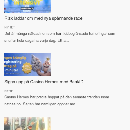
Rizk laddar om med nya spännande race
NYHET
Det är många nätcasinon som har tidsbegränsade turneringar som
snurrar hela dagarna varje dag. Ett a...
Signa upp på Casino Heroes med BankID
NYHET
Casino Heroes har precis hoppat på den senaste trenden inom
nätcasino. Sajten har nämligen öppnat mö...