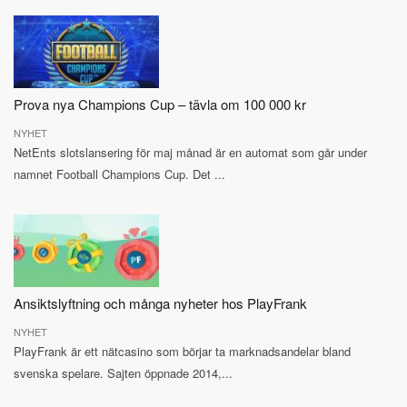
Prova nya Champions Cup – tävla om 100 000 kr
NYHET
NetEnts slotslansering för maj månad är en automat som går under
namnet Football Champions Cup. Det ...
Ansiktslyftning och många nyheter hos PlayFrank
NYHET
PlayFrank är ett nätcasino som börjar ta marknadsandelar bland
svenska spelare. Sajten öppnade 2014,...