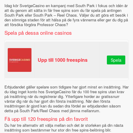
Idag kör SverigeCasino en kampanj med South Park i fokus och idén är
att du genom att sätta in får free spins som du får spela på antingen
South Park eller South Park – Reel Chaos. Väljer du att göra ett besök i
den sömniga staden för att hälsa på de fyra vännerna eller ger du dig på
att försöka förgöra Professor Chaos?
Spela på dessa online casinos
Upp till 1000 freespins
Spela
Erbjudandet gäller spelare som tidigare har gjort minst en insättning. Har
du idag inget konto hos SverigeCasino får du 100 free spins utan krav
på insättning när du registrerar dig. Ytterligare horder av gratissnurr
väntar dig när du har gjort din första insättning. När den första
insättningen är gjord kan du sedan dra fördel av erbjudanden såsom
detta på South Park/Reel Chaos med jämna mellanrum.
Få upp till 120 freespins på din favorit
Du har tre alternativ att välja mellan och det är storleken på din nästa
insättning som bestämmer hur stor din free spins-belöning blir.