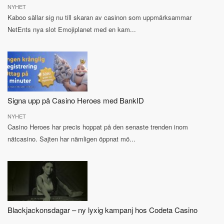
NYHET
Kaboo sällar sig nu till skaran av casinon som uppmärksammar
NetEnts nya slot Emojiplanet med en kam...
Signa upp på Casino Heroes med BankID
NYHET
Casino Heroes har precis hoppat på den senaste trenden inom
nätcasino. Sajten har nämligen öppnat mö...
Blackjackonsdagar – ny lyxig kampanj hos Codeta Casino