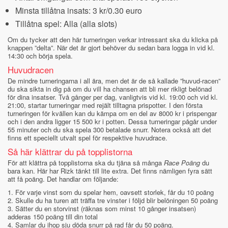
Minsta tillåtna insats: 3 kr/0.30 euro
Tillåtna spel: Alla (alla slots)
Om du tycker att den här turneringen verkar intressant ska du klicka på
knappen ”delta”. När det är gjort behöver du sedan bara logga in vid kl.
14:30 och börja spela.
Huvudracen
De mindre turneringarna i all ära, men det är de så kallade ”huvud-racen”
du ska sikta in dig på om du vill ha chansen att bli mer rikligt belönad
för dina insatser. Två gånger per dag, vanligtvis vid kl. 19:00 och vid kl.
21:00, startar turneringar med rejält tilltagna prispotter. I den första
turneringen för kvällen kan du kämpa om en del av 8000 kr i prispengar
och i den andra ligger 15 500 kr i potten. Dessa turneringar pågår under
55 minuter och du ska spela 300 betalade snurr. Notera också att det
finns ett speciellt utvalt spel för respektive huvudrace.
Så här klättrar du på topplistorna
För att klättra på topplistorna ska du tjäna så många
Race Poäng
du
bara kan. Här har Rizk tänkt till lite extra. Det finns nämligen fyra sätt
att få poäng. Det handlar om följande:
1. För varje vinst som du spelar hem, oavsett storlek, får du 10 poäng
2. Skulle du ha turen att träffa tre vinster i följd blir belöningen 50 poäng
3. Sätter du en storvinst (räknas som minst 10 gånger insatsen)
adderas 150 poäng till din total
4. Samlar du ihop sju döda snurr på rad får du 50 poäng.