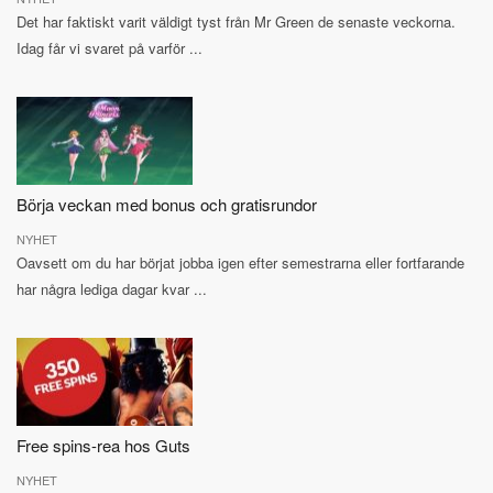
Det har faktiskt varit väldigt tyst från Mr Green de senaste veckorna.
Idag får vi svaret på varför ...
Börja veckan med bonus och gratisrundor
NYHET
Oavsett om du har börjat jobba igen efter semestrarna eller fortfarande
har några lediga dagar kvar ...
Free spins-rea hos Guts
NYHET