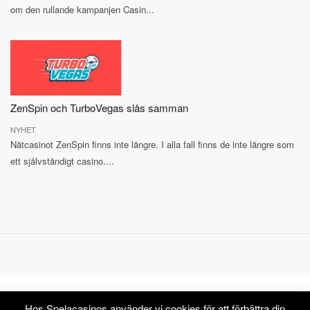
om den rullande kampanjen Casin...
ZenSpin och TurboVegas slås samman
NYHET
Nätcasinot ZenSpin finns inte längre. I alla fall finns de inte längre som
ett självständigt casino....
Hos Spelacasinos använder vi cookies för att förbättra din