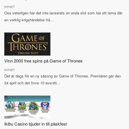
NYHET
Oss veterligen har det inte lanserats en enda slot som har ett tema där
en verklig krigshändelse frå...
Vinn 2000 free spins på Game of Thrones
NYHET
Det är dags för en ny säsong av Game of Thrones. Premiären går den
24 april och det finns 10 avsnitt...
Ikibu Casino bjuder in till påskfest