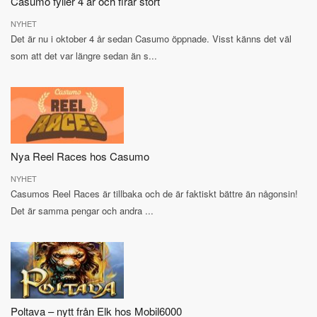
Casumo fyller 4 år och firar stort
NYHET
Det är nu i oktober 4 år sedan Casumo öppnade. Visst känns det väl
som att det var längre sedan än s...
Nya Reel Races hos Casumo
NYHET
Casumos Reel Races är tillbaka och de är faktiskt bättre än någonsin!
Det är samma pengar och andra ...
Poltava – nytt från Elk hos Mobil6000