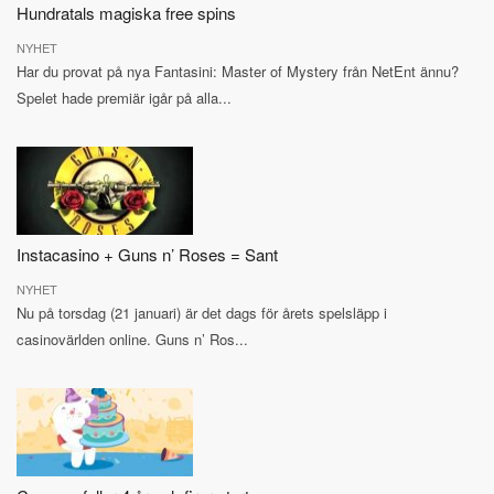
Hundratals magiska free spins
NYHET
Har du provat på nya Fantasini: Master of Mystery från NetEnt ännu?
Spelet hade premiär igår på alla...
Instacasino + Guns n’ Roses = Sant
NYHET
Nu på torsdag (21 januari) är det dags för årets spelsläpp i
casinovärlden online. Guns n’ Ros...