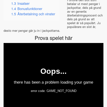
1.3
Insatser
betalar ut mest pengar i
jackpottar, dels på grund
1.4
Bonusfunktioner
av en generös
1.5
Återbetalning och vinster
återbetalningsprocent och
dels på grund av att
spelet är så populärt. Ju
populärare en slot är,
desto mer pengar går ju in i jackpottarna.
Prova spelet här