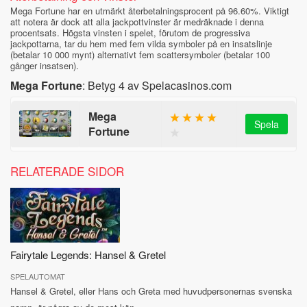
Mega Fortune har en utmärkt återbetalningsprocent på 96.60%. Viktigt
att notera är dock att alla jackpottvinster är medräknade i denna
procentsats. Högsta vinsten i spelet, förutom de progressiva
jackpottarna, tar du hem med fem vilda symboler på en insatslinje
(betalar 10 000 mynt) alternativt fem scattersymboler (betalar 100
gånger insatsen).
Mega Fortune
:
Betyg
4
av
Spelacasinos.com
Mega
Spela
Fortune
RELATERADE SIDOR
Fairytale Legends: Hansel & Gretel
SPELAUTOMAT
Hansel & Gretel, eller Hans och Greta med huvudpersonernas svenska