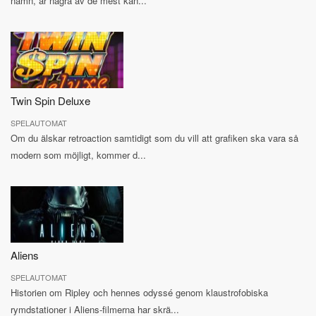
namn, är några av de mest kän...
Twin Spin Deluxe
SPELAUTOMAT
Om du älskar retroaction samtidigt som du vill att grafiken ska vara så
modern som möjligt, kommer d...
Aliens
SPELAUTOMAT
Historien om Ripley och hennes odyssé genom klaustrofobiska
rymdstationer i Aliens-filmerna har skrä...