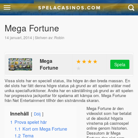
Mega Fortune
14 januari, 2014 | Skriven av: Robin
Mega
Spela
Fortune
Vissa slots har en speciell status, lite högre än den breda massan. En
del slots har fått denna högre status på grund av att spelen ståtar med
unika specialfunktioner. Andra har en särställning på grund av att spelen
har progressiva jackpottar för spelarna att kämpa om. Mega Fortune
från Net Entertainment tillhör den sistnämnda skaran.
Mega Fortune är den
Innehåll
videoslot som har betalat
Dölj
ut de absolut högsta
1
Prova spelet här
vinsterna på casinospel
online genom historien.
1.1
Kort om Mega Fortune
Dessutom är Mega
1.2
Tema
Fortune den slot som