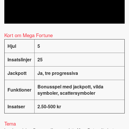
Kort om Mega Fortune
Hjul
5
Insatslinjer
25
Jackpott
Ja, tre progressiva
Bonusspel med jackpott, vilda
Funktioner
symboler, scattersymboler
Insatser
2.50-500 kr
Tema