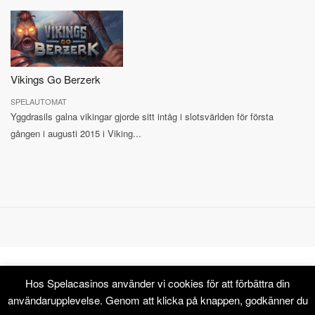
Vikings Go Berzerk
SPELAUTOMAT
Yggdrasils galna vikingar gjorde sitt intåg i slotsvärlden för första
gången i augusti 2015 i Viking...
Hos Spelacasinos använder vi cookies för att förbättra din
©2026 Spelacasinos.com
användarupplevelse. Genom att klicka på knappen, godkänner du