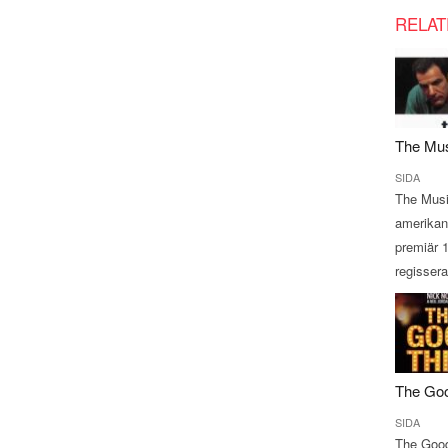
RELAT
The Mus
SIDA
The Musi
amerikan
premiär 
regissera
The Goo
SIDA
The Good