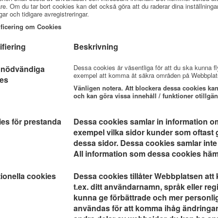
e. Om du tar bort cookies kan det också göra att du raderar dina inställning
ngar och tidigare avregistreringar.
ificering om Cookies
ifiering
Beskrivning
Dessa cookies är väsentliga för att du ska kunna fl
t nödvändiga
exempel att komma åt säkra områden på Webbplat
es
Vänligen notera. Att blockera dessa cookies kan 
och kan göra vissa innehåll / funktioner otillgän
es för prestanda
Dessa cookies samlar in information om
exempel vilka sidor kunder som oftast g
dessa sidor. Dessa cookies samlar inte 
All information som dessa cookies hä
ionella cookies
Dessa cookies tillåter Webbplatsen at
t.ex. ditt användarnamn, språk eller regi
kunna ge förbättrade och mer personli
användas för att komma ihåg ändringar d