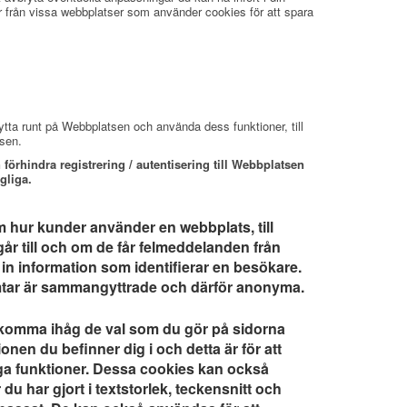
ar från vissa webbplatser som använder cookies för att spara
ytta runt på Webbplatsen och använda dess funktioner, till
sen.
förhindra registrering / autentisering till Webbplatsen
gliga.
 hur kunder använder en webbplats, till
år till och om de får felmeddelanden från
in information som identifierar en besökare.
mtar är sammangyttrade och därför anonyma.
t komma ihåg de val som du gör på sidorna
onen du befinner dig i och detta är för att
ga funktioner. Dessa cookies kan också
u har gjort i textstorlek, teckensnitt och