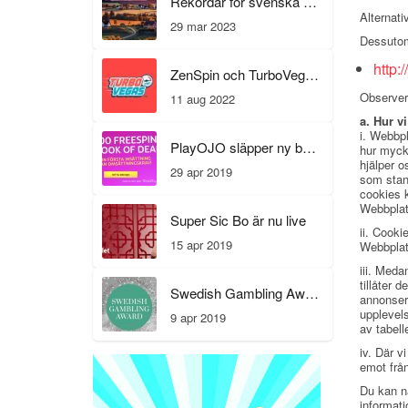
Rekordår för svenska spelbolag med 27,4 miljarder kronor i omsättning
Alternati
29 mar 2023
Dessutom 
http:
ZenSpin och TurboVegas slås samman
Observera
11 aug 2022
a. Hur v
i. Webbpl
PlayOJO släpper ny bonus – 100 freespins
hur mycke
hjälper o
29 apr 2019
som stand
cookies k
Webbplats
Super Sic Bo är nu live
ii. Cooki
15 apr 2019
Webbplat
iii. Meda
tillåter 
Swedish Gambling Awards – hållbar spelbransch
annonser 
upplevel
9 apr 2019
av tabell
iv. Där v
emot från
Du kan nä
informati