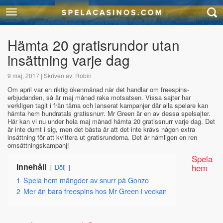
Hämta 20 gratisrundor utan
insättning varje dag
9 maj, 2017 | Skriven av: Robin
Om april var en riktig ökenmånad när det handlar om freespins-
erbjudanden, så är maj månad raka motsatsen. Vissa sajter har
verkligen tagit i från tårna och lanserat kampanjer där alla spelare kan
hämta hem hundratals gratissnurr. Mr Green är en av dessa spelsajter.
Här kan vi nu under hela maj månad hämta 20 gratissnurr varje dag. Det
är inte dumt i sig, men det bästa är att det inte krävs någon extra
insättning för att kvittera ut gratisrundorna. Det är nämligen en ren
omsättningskampanj!
Spela
Innehåll
hem
Dölj
1
Spela hem mängder av snurr på Gonzo
2
Mer än bara freespins hos Mr Green i veckan