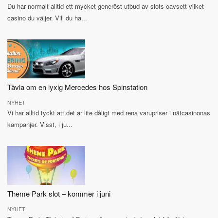
Du har normalt alltid ett mycket generöst utbud av slots oavsett vilket
casino du väljer. Vill du ha...
Tävla om en lyxig Mercedes hos Spinstation
NYHET
Vi har alltid tyckt att det är lite dåligt med rena varupriser i nätcasinonas
kampanjer. Visst, i ju...
Theme Park slot – kommer i juni
NYHET