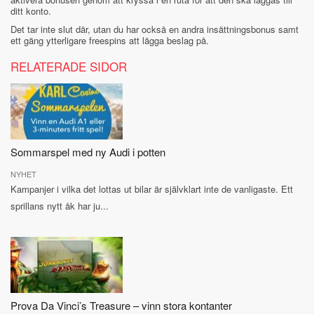
ditt konto.
Det tar inte slut där, utan du har också en andra insättningsbonus samt
ett gäng ytterligare freespins att lägga beslag på.
RELATERADE SIDOR
Sommarspel med ny Audi i potten
NYHET
Kampanjer i vilka det lottas ut bilar är självklart inte de vanligaste. Ett
sprillans nytt åk har ju...
Prova Da Vinci’s Treasure – vinn stora kontanter