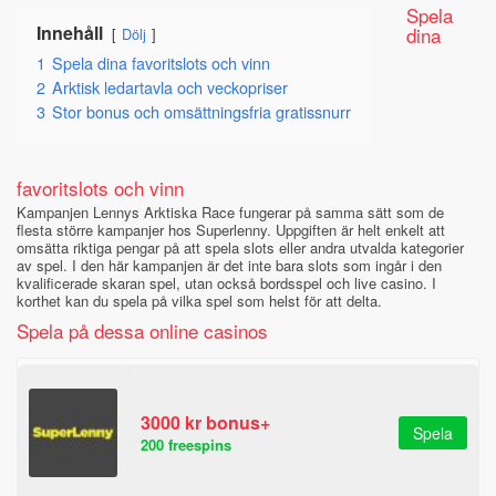
Spela
Innehåll
dina
Dölj
1
Spela dina favoritslots och vinn
2
Arktisk ledartavla och veckopriser
3
Stor bonus och omsättningsfria gratissnurr
favoritslots och vinn
Kampanjen Lennys Arktiska Race fungerar på samma sätt som de
flesta större kampanjer hos Superlenny. Uppgiften är helt enkelt att
omsätta riktiga pengar på att spela slots eller andra utvalda kategorier
av spel. I den här kampanjen är det inte bara slots som ingår i den
kvalificerade skaran spel, utan också bordsspel och live casino. I
korthet kan du spela på vilka spel som helst för att delta.
Spela på dessa online casinos
3000 kr bonus+
Spela
200 freespins