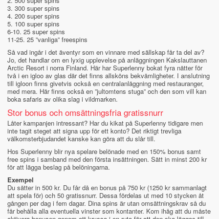
2. 500 super spins
3. 300 super spins
4. 200 super spins
5. 100 super spins
6-10. 25 super spins
11-25. 25 ”vanliga” freespins
Så vad ingår i det äventyr som en vinnare med sällskap får ta del av?
Jo, det handlar om en lyxig upplevelse på anläggningen Kakslauttanen
Arctic Resort i norra Finland. Här har Superlenny bokat fyra nätter för
två i en igloo av glas där det finns allsköns bekvämligheter. I anslutning
till igloon finns givetvis också en centralanläggning med restauranger,
med mera. Här finns också en ”jultomtens stuga” och den som vill kan
boka safaris av olika slag i vildmarken.
Stor bonus och omsättningsfria gratissnurr
Låter kampanjen intressant? Har du kikat på Superlenny tidigare men
inte tagit steget att signa upp för ett konto? Det riktigt trevliga
välkomsterbjudandet kanske kan göra att du slår till.
Hos Superlenny blir nya spelare belönade med en 150% bonus samt
free spins i samband med den första insättningen. Sätt in minst 200 kr
för att lägga beslag på belöningarna.
Exempel
Du sätter in 500 kr. Du får då en bonus på 750 kr (1250 kr sammanlagt
att spela för) och 50 gratissnurr. Dessa fördelas ut med 10 stycken åt
gången per dag i fem dagar. Dina spins är utan omsättningskrav så du
får behålla alla eventuella vinster som kontanter. Kom ihåg att du måste
aktivera bonusen genom att kryssa i en ruta för att den ska läggas till