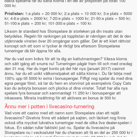
bästa spelarna får du sätta klorna i en del av prispotten på totalt 100
000 kr.
Prislistan:
1:a plats = 20 000 kr; 2:a plats = 10 000 kr; 3:e plats = 5000
kr; 4-6:e plats = 2000 kr; 7-20:e plats = 1000 kr; 21-50:e plats = 500 kr;
51-100:e plats = 200 kr; 101-300:e plats = 100 kr.
Liksom är standard hos Storspelare är storleken på din insats utan
betydelse. Regeln för rankingen på topplistan är nämligen att det är den
utjämnade vinsten över 20 omgångar som gäller. Det är ett klart rättvist
koncept och ett som vi tycker är riktigt bra eftersom Storspelares
turneringar då blir öppna för alla.
Har du vad som krävs för att ta dig an kattutmaningen? Vässa klorna
och sätt igång att snurra nu! Turneringen pågår fram till och med onsdag
den 31 maj. Har du inget konto på det här nya (januari 2017) casinot
ännu, har du ett unikt välkomstpaket att sätta klorna i. Du får börja med
100% upp till 5000 kr extra i bonuspengar. Fiffigt nog spelar du med dina
egna pengar först, så tar du hem en storvinst på exempelvis Copy Cats
kan du avbryta bonusen och plocka ut dina vinster. Totalt har alla nya
spelare fyra bonusar och sammanlagt 11 250 kr i bonuspengar att
inkassera. Minsta insättning för att aktivera en bonus är 500 kr.
Ännu mer i potten i livecasino-turnering
Vad vore ett casino med ett namn som Storspelare utan ett rejält
livecasino? Givetvis finns ett sådant på sajten, och läckert nog finns
också ofta mycket lukrativa turneringar med de olika live dealer-spelen i
fokus. En sådan rullar faktiskt just nu. Spelar du livecasino på
Storspelare nu i veckoslutet har du chansen att få en del av 250 000 kr i