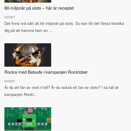
Bli miljonär på slots – här är receptet
NYHET
Det finns två sätt att bli miljonär på slots. Du kan för det första försöka
dig på att kamma hem en ...
Rocka med Betsafe i kampanjen Rocktober
NYHET
Är du ett fan av rock’n’roll? Är du också ett fan av slots? I så fall är
kampanjen Rockt...