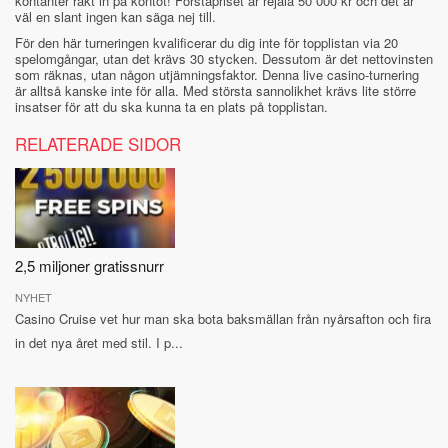
kontanter rakt in på kontot! Förstapriset är rejäla 50 000 kr och det är
väl en slant ingen kan säga nej till.
För den här turneringen kvalificerar du dig inte för topplistan via 20
spelomgångar, utan det krävs 30 stycken. Dessutom är det nettovinsten
som räknas, utan någon utjämningsfaktor. Denna live casino-turnering
är alltså kanske inte för alla. Med största sannolikhet krävs lite större
insatser för att du ska kunna ta en plats på topplistan.
RELATERADE SIDOR
2,5 miljoner gratissnurr
NYHET
Casino Cruise vet hur man ska bota baksmällan från nyårsafton och fira
in det nya året med stil. I p...