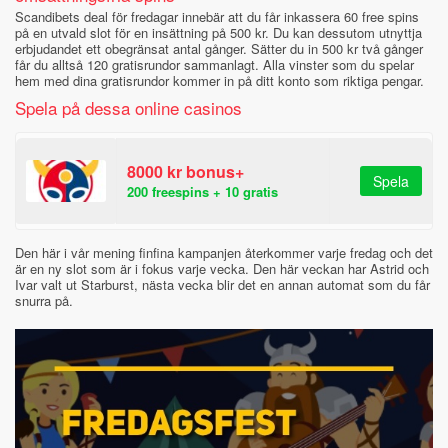
Scandibets deal för fredagar innebär att du får inkassera 60 free spins
på en utvald slot för en insättning på 500 kr. Du kan dessutom utnyttja
erbjudandet ett obegränsat antal gånger. Sätter du in 500 kr två gånger
får du alltså 120 gratisrundor sammanlagt. Alla vinster som du spelar
hem med dina gratisrundor kommer in på ditt konto som riktiga pengar.
Spela på dessa online casinos
8000 kr bonus+
Spela
200 freespins + 10 gratis
Den här i vår mening finfina kampanjen återkommer varje fredag och det
är en ny slot som är i fokus varje vecka. Den här veckan har Astrid och
Ivar valt ut Starburst, nästa vecka blir det en annan automat som du får
snurra på.