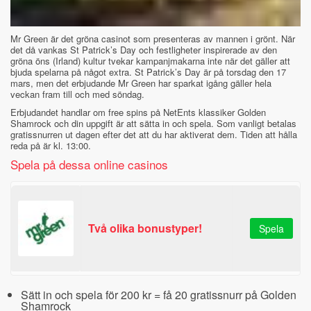
Mr Green är det gröna casinot som presenteras av mannen i grönt. När
det då vankas St Patrick’s Day och festligheter inspirerade av den
gröna öns (Irland) kultur tvekar kampanjmakarna inte när det gäller att
bjuda spelarna på något extra. St Patrick’s Day är på torsdag den 17
mars, men det erbjudande Mr Green har sparkat igång gäller hela
veckan fram till och med söndag.
Erbjudandet handlar om free spins på NetEnts klassiker Golden
Shamrock och din uppgift är att sätta in och spela. Som vanligt betalas
gratissnurren ut dagen efter det att du har aktiverat dem. Tiden att hålla
reda på är kl. 13:00.
Spela på dessa online casinos
Två olika bonustyper!
Spela
Sätt in och spela för 200 kr = få 20 gratissnurr på Golden
Shamrock