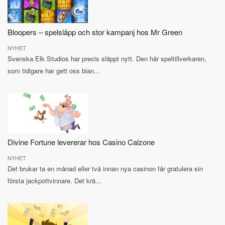
Bloopers – spelsläpp och stor kampanj hos Mr Green
NYHET
Svenska Elk Studios har precis släppt nytt. Den här speltillverkaren,
som tidigare har gett oss blan...
Divine Fortune levererar hos Casino Calzone
NYHET
Det brukar ta en månad eller två innan nya casinon får gratulera sin
första jackpottvinnare. Det krä...