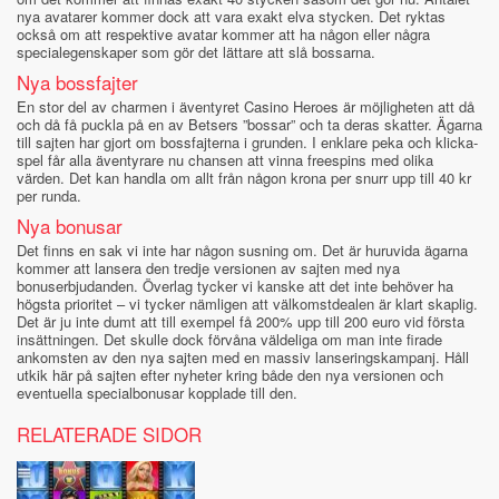
nya avatarer kommer dock att vara exakt elva stycken. Det ryktas
också om att respektive avatar kommer att ha någon eller några
specialegenskaper som gör det lättare att slå bossarna.
Nya bossfajter
En stor del av charmen i äventyret Casino Heroes är möjligheten att då
och då få puckla på en av Betsers ”bossar” och ta deras skatter. Ägarna
till sajten har gjort om bossfajterna i grunden. I enklare peka och klicka-
spel får alla äventyrare nu chansen att vinna freespins med olika
värden. Det kan handla om allt från någon krona per snurr upp till 40 kr
per runda.
Nya bonusar
Det finns en sak vi inte har någon susning om. Det är huruvida ägarna
kommer att lansera den tredje versionen av sajten med nya
bonuserbjudanden. Överlag tycker vi kanske att det inte behöver ha
högsta prioritet – vi tycker nämligen att välkomstdealen är klart skaplig.
Det är ju inte dumt att till exempel få 200% upp till 200 euro vid första
insättningen. Det skulle dock förvåna väldeliga om man inte firade
ankomsten av den nya sajten med en massiv lanseringskampanj. Håll
utkik här på sajten efter nyheter kring både den nya versionen och
eventuella specialbonusar kopplade till den.
RELATERADE SIDOR