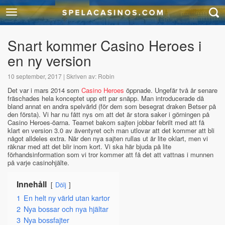
Snart kommer Casino Heroes i
en ny version
10 september, 2017 | Skriven av: Robin
Det var i mars 2014 som
Casino Heroes
öppnade. Ungefär två år senare
fräschades hela konceptet upp ett par snäpp. Man introducerade då
bland annat en andra spelvärld (för dem som besegrat draken Betser på
den första). Vi har nu fått nys om att det är stora saker i görningen på
Casino Heroes-öarna. Teamet bakom sajten jobbar febrilt med att få
klart en version 3.0 av äventyret och man utlovar att det kommer att bli
något alldeles extra. När den nya sajten rullas ut är lite oklart, men vi
räknar med att det blir inom kort. Vi ska här bjuda på lite
förhandsinformation som vi tror kommer att få det att vattnas i munnen
på varje casinohjälte.
Innehåll
Dölj
1
En helt ny värld utan kartor
2
Nya bossar och nya hjältar
3
Nya bossfajter