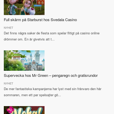
Full skärm på Starburst hos Svedala Casino
NYHET
Det finns några saker de flesta som spelar flitigt på casino online
drömmer om. En är givetvis att t...
Supervecka hos Mr Green – pengaregn och gratisrundor
NYHET
De mer fantastiska kampanjerna har lyst med sin frånvaro den här
sommaren, men ett par spelsajter gö...