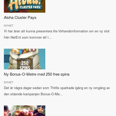
Aloha Cluster Pays
NYHET
Vi har äran att kunna presentera lite förhandsinformation om en ny slot
från NetEnt som kommer att l...
Ny Bonus-O-Metre med 250 free spins
NYHET
Det är några dagar sedan som Thrills sparkade igång en ny omgång av
den stående kampanjen Bonus-O-Me...