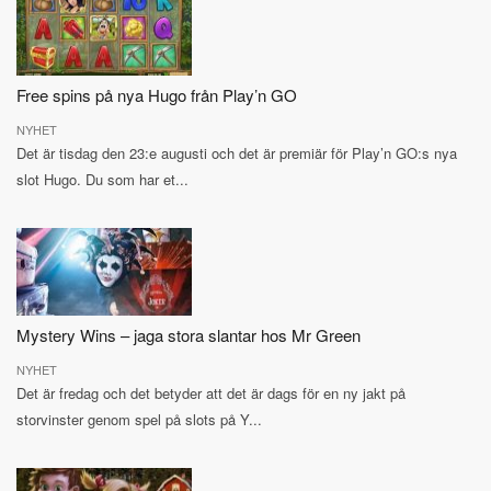
Free spins på nya Hugo från Play’n GO
NYHET
Det är tisdag den 23:e augusti och det är premiär för Play’n GO:s nya
slot Hugo. Du som har et...
Mystery Wins – jaga stora slantar hos Mr Green
NYHET
Det är fredag och det betyder att det är dags för en ny jakt på
storvinster genom spel på slots på Y...