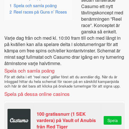
1
Spela och samla poäng
Casumo ett nytt
2
Reel races på Guns n’ Roses
tävlingskoncept med
benämningen ”Reel
race”. Konceptet är
ganska så enkelt.
Varje dag från och med kl. 10:00 fram till och med långt in
på kvällen kan alla spelare delta i slotsturneringar för att
kämpa om free spins och/eller kontantvinster. Schemat är
minst sagt fullmatat och Casumo drar igång en ny turnering
åtminstone varje halvtimme.
Spela och samla poäng
För att delta i ett ”reel race” gäller först att du anmäler dig. När du är
inloggad hittar du hela schemat för racen på en särskild kampanjsida
och här är det bara att klicka på önskade turneringar för att signa upp.
Spela på dessa online casinos
100 gratissnurr (1 SEK
vardera) på Vault of Anubis
Spela
från Red Tiger