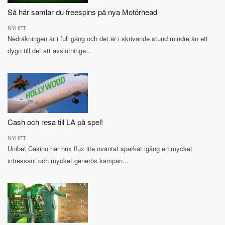
Så här samlar du freespins på nya Motörhead
NYHET
Nedräkningen är i full gång och det är i skrivande stund mindre än ett
dygn till det att avslutninge...
Cash och resa till LA på spel!
NYHET
Unibet Casino har hux flux lite oväntat sparkat igång en mycket
intressant och mycket generös kampan...