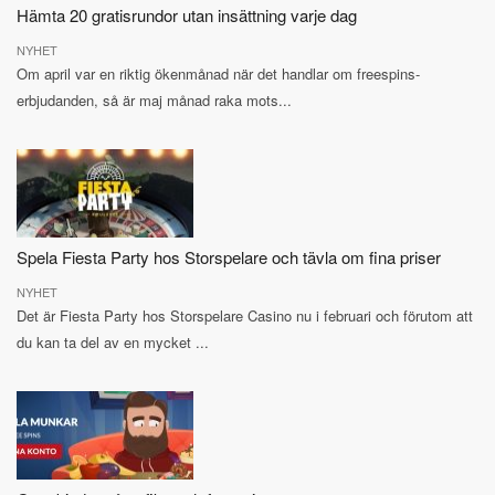
Hämta 20 gratisrundor utan insättning varje dag
NYHET
Om april var en riktig ökenmånad när det handlar om freespins-
erbjudanden, så är maj månad raka mots...
Spela Fiesta Party hos Storspelare och tävla om fina priser
NYHET
Det är Fiesta Party hos Storspelare Casino nu i februari och förutom att
du kan ta del av en mycket ...