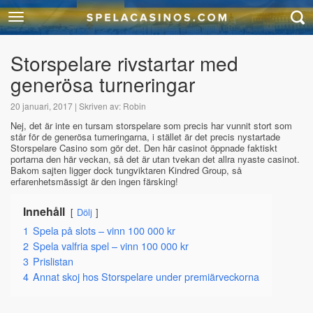
Storspelare rivstartar med
generösa turneringar
20 januari, 2017 | Skriven av: Robin
Nej, det är inte en tursam storspelare som precis har vunnit stort som
står för de generösa turneringarna, i stället är det precis nystartade
Storspelare Casino som gör det. Den här casinot öppnade faktiskt
portarna den här veckan, så det är utan tvekan det allra nyaste casinot.
Bakom sajten ligger dock tungviktaren Kindred Group, så
erfarenhetsmässigt är den ingen färsking!
Innehåll
Dölj
1
Spela på slots – vinn 100 000 kr
2
Spela valfria spel – vinn 100 000 kr
3
Prislistan
4
Annat skoj hos Storspelare under premiärveckorna