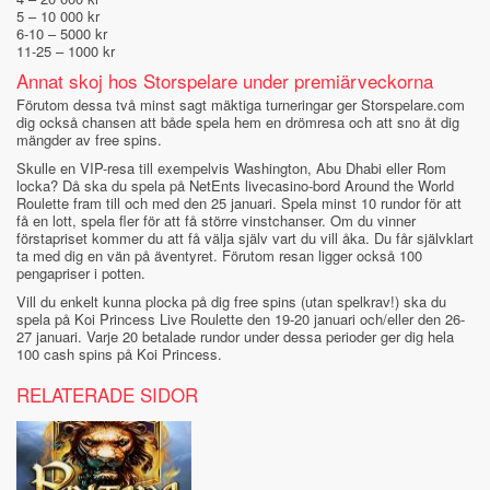
5 – 10 000 kr
6-10 – 5000 kr
11-25 – 1000 kr
Annat skoj hos Storspelare under premiärveckorna
Förutom dessa två minst sagt mäktiga turneringar ger Storspelare.com
dig också chansen att både spela hem en drömresa och att sno åt dig
mängder av free spins.
Skulle en VIP-resa till exempelvis Washington, Abu Dhabi eller Rom
locka? Då ska du spela på NetEnts livecasino-bord Around the World
Roulette fram till och med den 25 januari. Spela minst 10 rundor för att
få en lott, spela fler för att få större vinstchanser. Om du vinner
förstapriset kommer du att få välja själv vart du vill åka. Du får självklart
ta med dig en vän på äventyret. Förutom resan ligger också 100
pengapriser i potten.
Vill du enkelt kunna plocka på dig free spins (utan spelkrav!) ska du
spela på Koi Princess Live Roulette den 19-20 januari och/eller den 26-
27 januari. Varje 20 betalade rundor under dessa perioder ger dig hela
100 cash spins på Koi Princess.
RELATERADE SIDOR