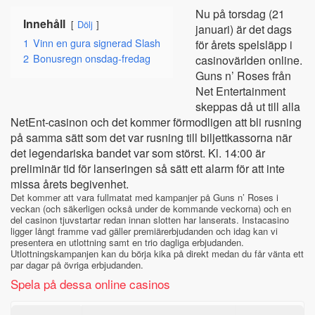
Nu på torsdag (21
Innehåll
Dölj
januari) är det dags
1
Vinn en gura signerad Slash
för årets spelsläpp i
2
Bonusregn onsdag-fredag
casinovärlden online.
Guns n’ Roses från
Net Entertainment
skeppas då ut till alla
NetEnt-casinon och det kommer förmodligen att bli rusning
på samma sätt som det var rusning till biljettkassorna när
det legendariska bandet var som störst. Kl. 14:00 är
preliminär tid för lanseringen så sätt ett alarm för att inte
missa årets begivenhet.
Det kommer att vara fullmatat med kampanjer på Guns n’ Roses i
veckan (och säkerligen också under de kommande veckorna) och en
del casinon tjuvstartar redan innan slotten har lanserats. Instacasino
ligger långt framme vad gäller premiärerbjudanden och idag kan vi
presentera en utlottning samt en trio dagliga erbjudanden.
Utlottningskampanjen kan du börja kika på direkt medan du får vänta ett
par dagar på övriga erbjudanden.
Spela på dessa online casinos