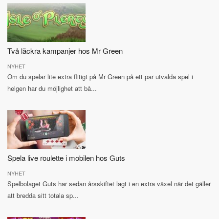
Två läckra kampanjer hos Mr Green
NYHET
Om du spelar lite extra flitigt på Mr Green på ett par utvalda spel i
helgen har du möjlighet att bå...
Spela live roulette i mobilen hos Guts
NYHET
Spelbolaget Guts har sedan årsskiftet lagt i en extra växel när det gäller
att bredda sitt totala sp...