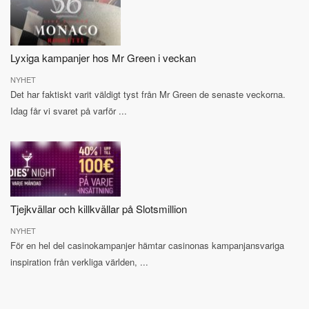
Lyxiga kampanjer hos Mr Green i veckan
NYHET
Det har faktiskt varit väldigt tyst från Mr Green de senaste veckorna.
Idag får vi svaret på varför ...
Tjejkvällar och killkvällar på Slotsmillion
NYHET
För en hel del casinokampanjer hämtar casinonas kampanjansvariga
inspiration från verkliga världen, ...