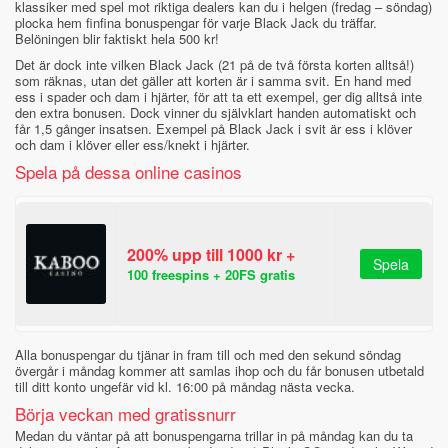
klassiker med spel mot riktiga dealers kan du i helgen (fredag – söndag)
plocka hem finfina bonuspengar för varje Black Jack du träffar.
Belöningen blir faktiskt hela 500 kr!
Det är dock inte vilken Black Jack (21 på de två första korten alltså!)
som räknas, utan det gäller att korten är i samma svit. En hand med
ess i spader och dam i hjärter, för att ta ett exempel, ger dig alltså inte
den extra bonusen. Dock vinner du självklart handen automatiskt och
får 1,5 gånger insatsen. Exempel på Black Jack i svit är ess i klöver
och dam i klöver eller ess/knekt i hjärter.
Spela på dessa online casinos
200% upp till 1000 kr +
Spela
100 freespins + 20FS gratis
Alla bonuspengar du tjänar in fram till och med den sekund söndag
övergår i måndag kommer att samlas ihop och du får bonusen utbetald
till ditt konto ungefär vid kl. 16:00 på måndag nästa vecka.
Börja veckan med gratissnurr
Medan du väntar på att bonuspengarna trillar in på måndag kan du ta