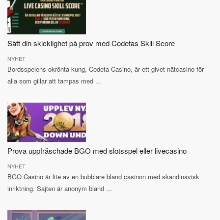
Sätt din skicklighet på prov med Codetas Skill Score
NYHET
Bordsspelens okrönta kung, Codeta Casino, är ett givet nätcasino för
alla som gillar att tampas med ...
Prova uppfräschade BGO med slotsspel eller livecasino
NYHET
BGO Casino är lite av en bubblare bland casinon med skandinavisk
inriktning. Sajten är anonym bland ...