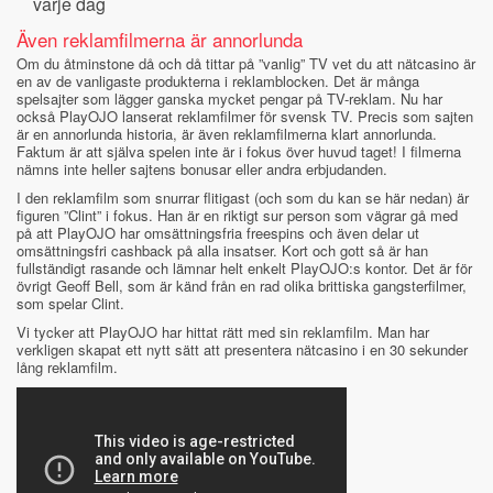
varje dag
Även reklamfilmerna är annorlunda
Om du åtminstone då och då tittar på ”vanlig” TV vet du att nätcasino är
en av de vanligaste produkterna i reklamblocken. Det är många
spelsajter som lägger ganska mycket pengar på TV-reklam. Nu har
också PlayOJO lanserat reklamfilmer för svensk TV. Precis som sajten
är en annorlunda historia, är även reklamfilmerna klart annorlunda.
Faktum är att själva spelen inte är i fokus över huvud taget! I filmerna
nämns inte heller sajtens bonusar eller andra erbjudanden.
I den reklamfilm som snurrar flitigast (och som du kan se här nedan) är
figuren ”Clint” i fokus. Han är en riktigt sur person som vägrar gå med
på att PlayOJO har omsättningsfria freespins och även delar ut
omsättningsfri cashback på alla insatser. Kort och gott så är han
fullständigt rasande och lämnar helt enkelt PlayOJO:s kontor. Det är för
övrigt Geoff Bell, som är känd från en rad olika brittiska gangsterfilmer,
som spelar Clint.
Vi tycker att PlayOJO har hittat rätt med sin reklamfilm. Man har
verkligen skapat ett nytt sätt att presentera nätcasino i en 30 sekunder
lång reklamfilm.