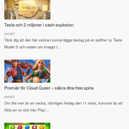
Tesla och 2 miljoner i cash-explosion
NYHET
Tänk dig att den här veckan kunna lägga beslag på en splitter ny Tesla
Model S och sedan om knappt t...
Premiär för Cloud Quest – säkra dina free spins
NYHET
Om lite mer än en vecka, nämligen fredag den 11 mars, kommer du att
hitta en ny slot från Play’...