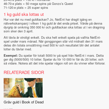
46-70:e plats = 50 mega spins på Gonzo’s Quest
71-120:e plats = 25 super spins
1 kg guld ska lottas ut
Hur var det nu med guldtackan? Jo, NetEnt har dragit igång en
nätverkskampanj i vilken 1 kg guld är det enda priset. Värde på denna
dyrgrip är omkring 350 000 kr och guldtackan ska lottas ut i en dragning
som sker den 3 april.
Att tävla är otroligt enkelt. Du ska helt enkelt spela på valfria NetEnt-
spel under mars månad. När gonggongen slår vid midnatt den 31 mars
delas din totala omsättning med 500 kr och resultatet blir det antalet
lotter du tävlar med.
Exempel:
Du spelar för totalt 5000 kr på spel från NetEnt i mars. Detta
ger dig (5000/500) 10 lotter. Spelar du för 10 000 kr får du 20 lotter, och
så vidare. Notera att det inte spelar någon roll om du vinner eller förlorar.
RELATERADE SIDOR
Gräv guld i Book of Dead