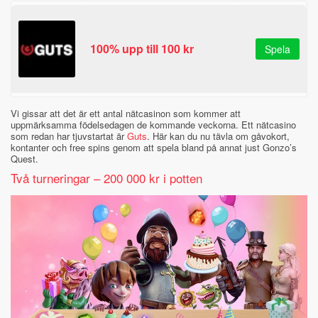
100% upp till 100 kr
Spela
Vi gissar att det är ett antal nätcasinon som kommer att
uppmärksamma födelsedagen de kommande veckorna. Ett nätcasino
som redan har tjuvstartat är
Guts
. Här kan du nu tävla om gåvokort,
kontanter och free spins genom att spela bland på annat just Gonzo’s
Quest.
Två turneringar – 200 000 kr i potten