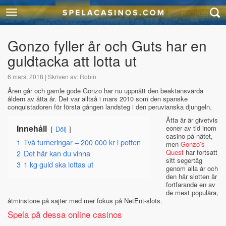
Gonzo fyller år och Guts har en
guldtacka att lotta ut
6 mars, 2018 | Skriven av: Robin
Åren går och gamle gode Gonzo har nu uppnått den beaktansvärda
åldern av åtta år. Det var alltså i mars 2010 som den spanske
conquistadoren för första gången landsteg i den peruvianska djungeln.
Åtta år är givetvis
Innehåll
eoner av tid inom
Dölj
casino på nätet,
1
Två turneringar – 200 000 kr i potten
men
Gonzo’s
Quest
har fortsatt
2
Det här kan du vinna
sitt segertåg
3
1 kg guld ska lottas ut
genom alla år och
den här slotten är
fortfarande en av
de mest populära,
åtminstone på sajter med mer fokus på NetEnt-slots.
Spela på dessa online casinos