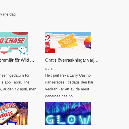
varje dag.
Exklusiv premiär för Wild Chase
Gratis överraskningar varje dag på nya Larry Casino
NYHET
lanseringsdatum för
Helt purfärska Larry Casino
släpp i april, The
(lanserades i tisdags den här
, är den 12 april, men
veckan!) är ett av de mest
generösa casino...