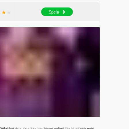
Spela
jälvklart är själva casinot öppet också för killar och män,