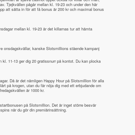
av. Tjejkvällen pågår mellan kl. 19-23 och under den här
lopp att sätta in för att få bonus är 200 kr och maximal bonus
sdagar mellan kl. 19-23 är det killarnas tur att hämta
ive onsdagskvällar, kanske Slotsmillions stående kampanj
 kl. 11-13 ger dig 20 gratissnurr på kontot. Du kan plocka
agar. Då är det nämligen Happy Hour på Slotsmillion för alla
pulärt på krogen, utan du får nöja dig med ett erbjudande om
fredagskvällen är 1000 kr.
startbonusen på Slotsmillion. Det är inget större besvär
spins när du gör din premiärinsättning.