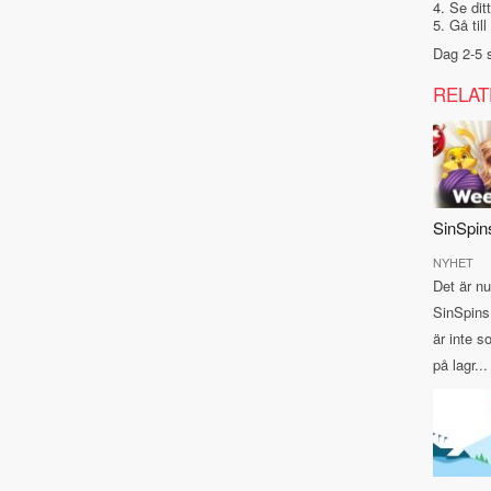
Nytt hos Paf - spela i
Aloha fyller år - vinn 100 000
Utforska pyramiderna med
4. Se dit
Prova nya Hong Kong Tower
Betsson
Ny jättebonus hos Thrills
hos Vinnarum
NetEnts Emojiplanet har
Bryt upp bankvalvet hos
hos Maria
5. Gå til
Spin Mania med Aloha
Missa inte nya och
svenska kronor
kr hos Mr Green
Guts Torsdags Trippel
Kicka loss med Betspin i
Vinnarum vräker på med nya
Storslagen fest hos
med horder av freespins
Dag 2-5 s
landat - bara på Mr Green
Mobil6000 och vinn en
Tävla om en lyxig Mercedes
Birds - ny 3D-slot från Betsoft
85 miljoner i vinst på Mega
uppgraderade Betspin
dagarna tio
Säkra frisnurr på Theme
Stor vårfest hos Casino
spel och en bonus
SverigeCasino
Spela på jokerslots - vinn ett
Gratis överraskningar varje
35 spelleverantörer -
miljon
Spela 70 läckra Betsoft-slots
hos Spinstation
Moolah
RELAT
Casino!
Park i morgon
Nya Spinson-poäng att tjäna
Heroes
stort kontantpris
dag på nya Larry Casino
Slotsmillion slår nytt rekord
Välkomna våren med
Nytt spel och free spins i
hos Voodoo
Tjejkvällar och killkvällar på
Pengaregn på Microgaming-
Sommarturneringar - 200
Mer livecasino hos Casumo
Theme Park slot - kommer i
40 000 kr i pengaregn
Hockey-VM i St. Petersburg
mängder
Blir du djungelns konung hos
Dunder firar 1 år - tre lyxiga
Freespins-februari hos
Slotsmillion
slots
000 kr i potten varje vecka
juni
SuperLenny?
resepaket i potten
Spinson
Hämta dina tre helgbonusar
Jaga pysslingar - få free
Utlottning och lyxig turnering
Book of Dead - exklusiv
Spela nyheten Dragonz och
Lucky 28 - vinn biljetter till
hos Mobil6000
Cash och resa till LA på spel!
spins
hos Unibet
förhandstitt
Sätt tänderna i Betsafes
Spela hem stora
vinn freespins i mängder
Champions League
vampyrtävling
kontantvinster hos Betspin
Sista dagen att spöa bossar
Nya Reel Races hos
Karl Casino har fått ny
Ny casinoutmaning - vinn
Klå en boss - få free spins på
NYHET
Exklusiva veckobonusar hos
Guts lägger till slots från
och få Rubies
Casumo
design
resa till Vegas
Nirvana
Det är nu
Smaskig cashback hos Cal i
Norrman första
Codeta
WMS
SinSpins 
helgen
jackpottvinnaren på Divine
Casino Room öppnar
Ny storvinnare på Dunder
Cloud Quest-utmaning på
Alla får 10 free spins
Nya svenska casinot Rizk är
är inte s
70 miljoner i vinst på Mega
Prova ny slot - vinn resa till
Fortune
livecasino
Casino
Casumo
här
på lagr...
Prova Yggdrasils nya - vinn
Flera tusen free spins på
Fortune hos BGO
solen
stora kontantvinster
Miljoner anledningar att
Vinn 800 snurr på Bar Bar
Spela Cloud Quest - vinn
Serenity
220 free spins i Mr Greens
500 kr för varje Black Jack
spela hos Rizk
Black Sheep
resa till Maldiverna
nyårskampanj
Hundratals magiska free
Prova Koi Princess Roulette
Världsturné och nytt spel hos
Samla Rubies hos Casino
Irländska snurr på Mr Green
spins
Över 1000 freespins i veckan