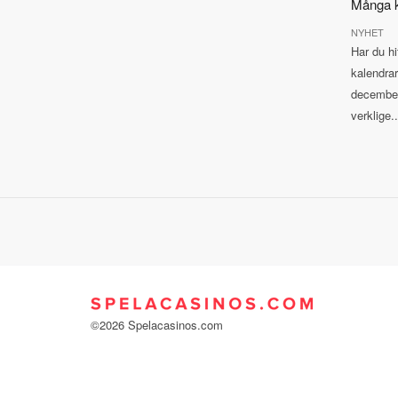
- vinn cash
Mr Green
Heroes
Gratissnurr varje dag hos
Kärlekshelg hos Mr Green
2,5 miljoner gratissnurr
NYHET
Prova Tipsy Tourist med free
Codeta - kungen av live
Missa inte dina 1500 euro i
Maria
Har du hi
Lillördag-free spins hos
Upp till 2000 kr extra på live
spins
casino
bonus
kalendra
Påskextra med dagliga
Thrills
blackjack
Lyxig turnering på Wild
december
Ny fotbollskampanj hos
Vinn EM-paket hos
freespins hos Guts
Bli träffad av Amor - vinn fina
verklige..
Chase hos Maria
ComeOn
SverigeKronan
Casino Cruise lanserar lyxigt
priser
Spela live roulette i mobilen
Realspins när Sverige gör
Prova nya The Rift med
VIP-program
Tjäna frisnurr på Go
hos Guts
mål
frisnurr
Gratis RealSpins varje helg
Bananas
Frankenslot's Monster - nytt
Snurra på IGT-slots i Mr
Unibets Casinohjul är
hos InstaCasino
Dubbel fart på Rizk hela
från Betsoft
Greens nya kampanj
tillbaka
60 frisnurr på Genie's Touch
helgen
Soliga spins hos Vinnarum i
Superfredag hos Kaboo
Åk på musikfestival med Mr
varje dag
Jaga freespins på Heroes-
helgen
Green
Thrills Casino i ny version
Två läckra kampanjer hos Mr
öarna
©2026 Spelacasinos.com
Första storvinsten på Dunder
Joycasino med nytt
Green
Cashback hela veckan hos
Motörhead och Jimi Hendrix
mobilcasino
Vinn 2000 free spins på
Maria
Unibet chocksänker
som slots?
Game of Thrones
Jubileum med finfina deals
spelkravet för bonusar