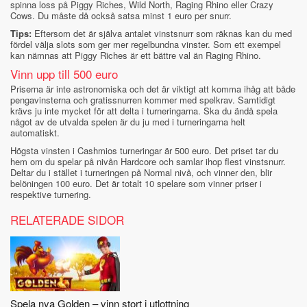
spinna loss på Piggy Riches, Wild North, Raging Rhino eller Crazy
Cows. Du måste då också satsa minst 1 euro per snurr.
Tips:
Eftersom det är själva antalet vinstsnurr som räknas kan du med
fördel välja slots som ger mer regelbundna vinster. Som ett exempel
kan nämnas att Piggy Riches är ett bättre val än Raging Rhino.
Vinn upp till 500 euro
Priserna är inte astronomiska och det är viktigt att komma ihåg att både
pengavinsterna och gratissnurren kommer med spelkrav. Samtidigt
krävs ju inte mycket för att delta i turneringarna. Ska du ändå spela
något av de utvalda spelen är du ju med i turneringarna helt
automatiskt.
Högsta vinsten i Cashmios turneringar är 500 euro. Det priset tar du
hem om du spelar på nivån Hardcore och samlar ihop flest vinstsnurr.
Deltar du i stället i turneringen på Normal nivå, och vinner den, blir
belöningen 100 euro. Det är totalt 10 spelare som vinner priser i
respektive turnering.
RELATERADE SIDOR
Spela nya Golden – vinn stort i utlottning