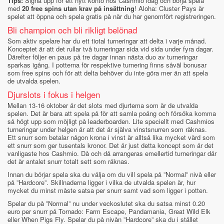
Tips:
Signa upp för ett nytt konto hos Cashmio idag och börja spela
med
20 free spins utan krav på insättning
! Aloha: Cluster Pays är
spelet att öppna och spela gratis på när du har genomfört registreringen.
Bli champion och bli rikligt belönad
Som aktiv spelare har du ett tiotal turneringar att delta i varje månad.
Konceptet är att det rullar två turneringar sida vid sida under fyra dagar.
Därefter följer en paus på tre dagar innan nästa duo av turneringar
sparkas igång. I potterna för respektive turnering finns såväl bonusar
som free spins och för att delta behöver du inte göra mer än att spela
de utvalda spelen.
Djurslots i fokus i helgen
Mellan 13-16 oktober är det slots med djurtema som är de utvalda
spelen. Det är bara att spela på för att samla poäng och försöka komma
så högt upp som möjligt på leaderboarden. Lite speciellt med Cashmios
turneringar under helgen är att det är själva vinstsnurren som räknas.
Ett snurr som betalar någon krona i vinst är alltså lika mycket värd som
ett snurr som ger tusentals kronor. Det är just detta koncept som är det
vanligaste hos Cashmio. Då och då arrangeras emellertid turneringar där
det är antalet snurr totalt sett som räknas.
Innan du börjar spela ska du välja om du vill spela på ”Normal” nivå eller
på ”Hardcore”. Skillnaderna ligger i vilka de utvalda spelen är, hur
mycket du minst måste satsa per snurr samt vad som ligger i potten.
Spelar du på ”Normal” nu under veckoslutet ska du satsa minst 0.20
euro per snurr på Tornado: Farm Escape, Pandamania, Great Wild Elk
eller When Pigs Fly. Spelar du på nivån ”Hardcore” ska du i stället