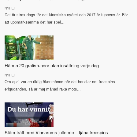
NYHET
Det är strax dags för det kinesiska nyåret och 2017 är tuppens år. För
att uppmärksamma det har spel...
Hämta 20 gratisrundor utan insättning varje dag
NYHET
Om april var en riktig ökenmånad när det handlar om freespins-
erbjudanden, så är maj månad raka mots...
Stäm träff med Vinnarums jultomte – tjäna freespins