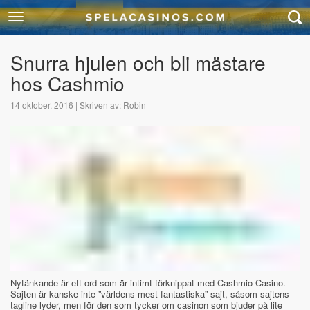
Snurra hjulen och bli mästare
hos Cashmio
14 oktober, 2016 | Skriven av: Robin
Nytänkande är ett ord som är intimt förknippat med Cashmio Casino.
Sajten är kanske inte ”världens mest fantastiska” sajt, såsom sajtens
tagline lyder, men för den som tycker om casinon som bjuder på lite