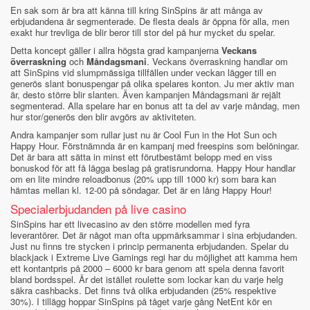
En sak som är bra att känna till kring SinSpins är att många av
erbjudandena är segmenterade. De flesta deals är öppna för alla, men
exakt hur trevliga de blir beror till stor del på hur mycket du spelar.
Detta koncept gäller i allra högsta grad kampanjerna
Veckans
överraskning
och
Måndagsmani
. Veckans överraskning handlar om
att SinSpins vid slumpmässiga tillfällen under veckan lägger till en
generös slant bonuspengar på olika spelares konton. Ju mer aktiv man
är, desto större blir slanten. Även kampanjen Måndagsmani är rejält
segmenterad. Alla spelare har en bonus att ta del av varje måndag, men
hur stor/generös den blir avgörs av aktiviteten.
Andra kampanjer som rullar just nu är Cool Fun in the Hot Sun och
Happy Hour. Förstnämnda är en kampanj med freespins som belöningar.
Det är bara att sätta in minst ett förutbestämt belopp med en viss
bonuskod för att få lägga beslag på gratisrundorna. Happy Hour handlar
om en lite mindre reloadbonus (20% upp till 1000 kr) som bara kan
hämtas mellan kl. 12-00 på söndagar. Det är en lång Happy Hour!
Specialerbjudanden på live casino
SinSpins har ett livecasino av den större modellen med fyra
leverantörer. Det är något man ofta uppmärksammar i sina erbjudanden.
Just nu finns tre stycken i princip permanenta erbjudanden. Spelar du
blackjack i Extreme Live Gamings regi har du möjlighet att kamma hem
ett kontantpris på 2000 – 6000 kr bara genom att spela denna favorit
bland bordsspel. Är det istället roulette som lockar kan du varje helg
säkra cashbacks. Det finns två olika erbjudanden (25% respektive
30%). I tillägg hoppar SinSpins på tåget varje gång NetEnt kör en