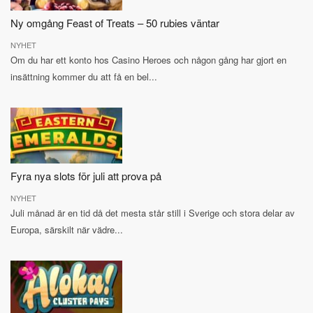
Ny omgång Feast of Treats – 50 rubies väntar
NYHET
Om du har ett konto hos Casino Heroes och någon gång har gjort en
insättning kommer du att få en bel...
Fyra nya slots för juli att prova på
NYHET
Juli månad är en tid då det mesta står still i Sverige och stora delar av
Europa, särskilt när vädre...