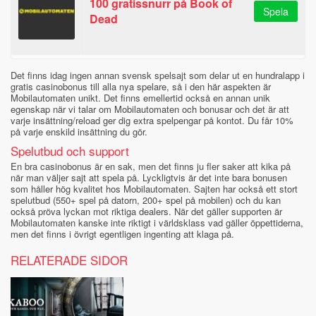
100 gratissnurr på Book of
Spela
Dead
Det finns idag ingen annan svensk spelsajt som delar ut en hundralapp i
gratis casinobonus till alla nya spelare, så i den här aspekten är
Mobilautomaten unikt. Det finns emellertid också en annan unik
egenskap när vi talar om Mobilautomaten och bonusar och det är att
varje insättning/reload ger dig extra spelpengar på kontot. Du får 10%
på varje enskild insättning du gör.
Spelutbud och support
En bra casinobonus är en sak, men det finns ju fler saker att kika på
när man väljer sajt att spela på. Lyckligtvis är det inte bara bonusen
som håller hög kvalitet hos Mobilautomaten. Sajten har också ett stort
spelutbud (550+ spel på datorn, 200+ spel på mobilen) och du kan
också pröva lyckan mot riktiga dealers. När det gäller supporten är
Mobilautomaten kanske inte riktigt i världsklass vad gäller öppettiderna,
men det finns i övrigt egentligen ingenting att klaga på.
RELATERADE SIDOR