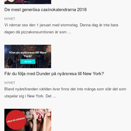
De mest generösa casinokalendrarna 2018
NYHET
Vi närmar oss den 1 januari med stormsteg. Denna dag är inte bara
dagen då pizzakonsumtionen är som ...
Får du följa med Dunder på nyårsresa till New York?
NYHET
Bland nyårsfiranden världen över finns det inte många som slår det som
utspelar sig i New York. Det ...