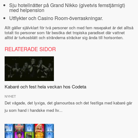
Sju hotellnätter på Grand Nikko (givetvis femstjärnigt)
med helpension
Utflykter och Casino Room-överraskningar.
Allt gäller självklart för två personer och med fem resepaket är det alltså
totalt tio personer som får besöka det tropiska paradiset där vattnet
alltid är turkosblått och stränderna sträcker sig ända till horisonten.
RELATERADE SIDOR
Kabaré och fest hela veckan hos Codeta
NYHET
Det vågade, det lyxiga, det glamourösa och det festliga med kabaré går
ju som hand i handske med liv...