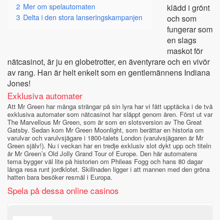
2
Mer om spelautomaten
klädd i grönt
3
Delta i den stora lanseringskampanjen
och som
fungerar som
en slags
maskot för
nätcasinot, är ju en globetrotter, en äventyrare och en vivör
av rang. Han är helt enkelt som en gentlemännens Indiana
Jones!
Exklusiva automater
Att Mr Green har många strängar på sin lyra har vi fått upptäcka i de två
exklusiva automater som nätcasinot har släppt genom åren. Först ut var
The Marvellous Mr Green, som är som en slotsversion av The Great
Gatsby. Sedan kom Mr Green Moonlight, som berättar en historia om
varulvar och varulvsjägare i 1800-talets London (varulvsjägaren är Mr
Green själv!). Nu i veckan har en tredje exklusiv slot dykt upp och titeln
är Mr Green’s Old Jolly Grand Tour of Europe. Den här automatens
tema bygger väl lite på historien om Phileas Fogg och hans 80 dagar
långa resa runt jordklotet. Skillnaden ligger i att mannen med den gröna
hatten bara besöker resmål i Europa.
Spela på dessa online casinos