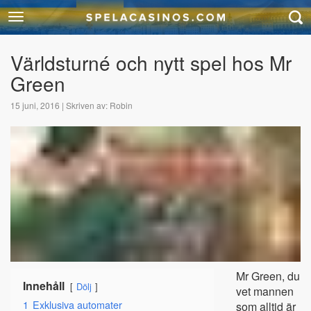
Världsturné och nytt spel hos Mr
Green
15 juni, 2016 | Skriven av: Robin
Mr Green, du
Innehåll
Dölj
vet mannen
1
Exklusiva automater
som alltid är