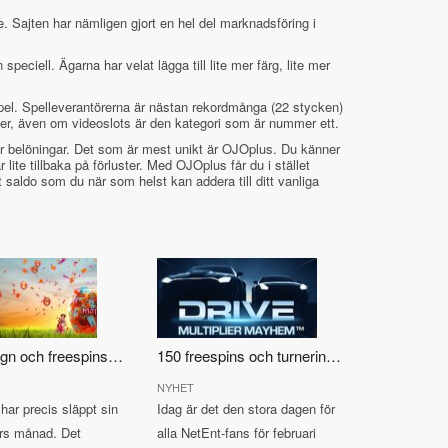
. Sajten har nämligen gjort en hel del marknadsföring i
eciell. Ägarna har velat lägga till lite mer färg, lite mer
pel. Spelleverantörerna är nästan rekordmånga (22 stycken)
rier, även om videoslots är den kategori som är nummer ett.
r belöningar. Det som är mest unikt är OJOplus. Du känner
lite tillbaka på förluster. Med OJOplus får du i stället
 saldo som du när som helst kan addera till ditt vanliga
Kontantregn och freespins på nya Matsuri från Play’n GO
150 freespins och turnering på Drive
NYHET
har precis släppt sin
Idag är det den stora dagen för
ars månad. Det
alla NetEnt-fans för februari