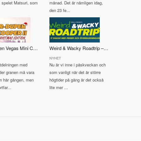
 spelet Matsuri, som
månad. Det är nämligen idag,
den 23 fe...
Vinn Queen Vegas Mini Cooper till jul
Weird & Wacky Roadtrip – två veckor av deals hos Thrills
NYHET
tdelningen med
Nu är vi inne i påskveckan och
der granen må vara
som vanligt när det är större
en här gången, men
högtider på gång är det också
rtfar...
lite mer ...