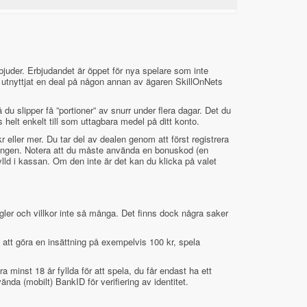
juder. Erbjudandet är öppet för nya spelare som inte
ar utnyttjat en deal på någon annan av ägaren SkillOnNets
du slipper få ”portioner” av snurr under flera dagar. Det du
helt enkelt till som uttagbara medel på ditt konto.
r eller mer. Du tar del av dealen genom att först registrera
tningen. Notera att du måste använda en bonuskod (en
ylld i kassan. Om den inte är det kan du klicka på valet
egler och villkor inte så många. Det finns dock några saker
t att göra en insättning på exempelvis 100 kr, spela
 minst 18 år fyllda för att spela, du får endast ha ett
a (mobilt) BankID för verifiering av identitet.