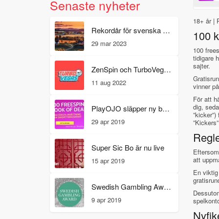
Senaste nyheter
Swedish Gambling Awards -
Två veckor av turneringar &
nu live
Många kampanjer i
reseupplevelse
Cooper till jul
Mercy of the Gods - ny
Spela Grizzly Gold exklusivt
Fånga snöbollar hos
Spela ihop till en resa till
►
►
►
september (4)
oktober (5)
november (11)
hållbar spelbransch
utlottningar hos Maria
Vinterspelen hos Casumo
Schlagerfesten fortsätter hos
NetEnt-jackpott
Hämta dina casinojulklappar
hos Casumo
Vi summerar casinoåret
Casumo
Vegas hos Casinowilds
18+ år | 
Prova Da Vinci's Treasure -
Julafton varje dag i tre veckor
En fröjdefull jul hos Rizk
►
►
►
augusti (2)
september (11)
oktober (12)
Rekordår för svenska spelbolag med 27,4 miljarder kronor i omsättning
100 k
Vinnarum lägger till
Nyhet: Bonushjul hos
Maria Casino
De mest generösa
hos Mr Green
2017
Reel Thrills med många
Fyra nya exklusiva spel hos
vinn stora kontanter
Ansiktslyftning och många
Avsluta casinoåret med
Har du upptäckt nya Guts
Får du följa med Dunder på
Måns Zelmerlöw presenterar
Nya Betser är äntligen live
Pafs 50-årskalas -
29 mar 2023
►
►
►
juli (4)
augusti (13)
september (8)
Quickspins
Highroller Casino
casinokalendrarna 2018
100 frees
10 nya livespel från
freespins i potten
Tävla om fina
Storspelare
Makalös julklappsutdelning
nyheter hos PlayFrank
Betspin och Yggdrasil
Slots för dig som firar
version 2.0?
nyårsresa till New York?
Sverige Rouletten
överraskningar hela dagen
tidigare 
lojalitetsfunktioner
Tesla och 2 miljoner i cash-
Kabaré och fest hela veckan
Jackpottalarm - Mega
Snurra hem en resa till Las
►
►
►
juni (5)
juli (14)
augusti (5)
Rekordstor jubileumsbonus
Evolution på gång
turneringspriser på nya Reel
hos Ikibu
sajter.
ZenSpin och TurboVegas slås samman
Nya slots för januari -
Vikings online slot - se trailer
Oktoberfest
Prova uppfräschade BGO
Free spins på Annandag jul
1 miljon i utlottningspriser att
explosion
Garanterade jackpottar varje
Spela exklusiva Twin Spin
hos Codeta
Fortune redo att slå ut!
Utforska ett hemsökt hus
Vegas
Gratisrun
hos ComeOn Casino
Talent
Dubbla kampanjer med nya
Börja veckan med bonus och
Vinner du resan till Dubai
►
►
►
maj (5)
juni (11)
juli (12)
11 aug 2022
Cashback och payback - nya
höjdpunkter
här
Miljoner på spel i Guts
med slotsspel eller
vinner på
Big Time Gaming ger sig in
hämta hos iGame
dag hos Storspelare
Deluxe hos Storspelare
Hämta 500 kr i julbonus
med Kaboo
Fyra nya slots för juli att
Jumanji
Ännu mer jackpottyra hos
gratisrundor
Prova nya exklusiva
Prova Motörhead helt gratis
hos Dunder?
bonusar
Vinstregn på Yggdrasils
julkalender
livecasino
Sätt din skicklighet på prov
Rizk lanserar dagliga
Prova nya NRVNA med 100
För att h
►
►
►
april (4)
maj (13)
juni (31)
5 sajter som slutar erbjuda
Paf Casino adderar slots från
på branded slots
dig, sed
prova på
Happy Hour-fredag hos
Nya spelare får 5 euro gratis
Casumo
Upptäck Voodoo Dreams
Random4Runner - vinn cash
200 000 kr i potten i
PlayOJO släpper ny bonus – 100 freespins
populära slots
Så här fungerar testning av
med Codetas Skill Score
Pengaregn på Rainbow
slotsrace med stora priser
Casumo fyller 4 år och firar
Free spins på nya Hugo från
freespins
”kicker”)
spel i Sverige
Yggdrasil
Vinn freespins och
Svedala fräschar upp och
Ny spelare snurrar hem 1
Champions Cup-turnering på
►
►
►
mars (4)
april (12)
maj (28)
Hämta 3000 kr bonus utan
Nordicasino
på nya Casino Heroes
mystiska erbjudanden
jackpotturnering
29 apr 2019
”Kickers”
Signa upp på Casino Heroes
slots
100 kr gratis hos BGO - unik
Ryan hos Mobilautomaten
Det är jul igen hos Mr Green
stort
Play'n GO
superspins i kungens
Dagliga dragningar - 1 miljon
lanserar nytt bonusprogram
Sommarparty hos
miljon på ett par timmar
Cash Drop Fiesta signerad
Mobil6000
Regle
omsättning hos iGame
Thunderkick släpper Bork
Avsluta april på bästa sätt
Apbra måndagserbjudande
►
►
►
februari (4)
mars (14)
april (29)
med BankID
Norsk spelare har galen tur
Vinn Rizks drömresa till
kampanj
Många julklappar att tävla
Rizk lanserar app för iOS
skattjakt
Vinn stort i kampanj på nya
i kontantvinster
Divine Fortune levererar hos
SuperLenny
Rizk - nu med två bonushjul!
Live dealer är bäst på
Veckans bästa casinodeals
Mr Green
Super Sic Bo är nu live
Delta i free spins-festen hos
the Berzerker på nytt!
Tävla om stora pengar på
med Spinson
Lyxig turnering på Book of
hos Kaboo
Eftersom
på InstaCasino
Indien - spela nya Jungle
om hos Betway
Missa inte Joreels dagliga
Nu kan du spela turneringar
Snurra bonushjulet hos
►
►
►
januari (4)
februari (12)
mars (34)
Spela populära slottar i
Moonshine Riches
500 000 kr i potten i Larry
Casino Calzone
Mobilautomaten - bäst på
Codeta
att upp
15 apr 2019
Nästan 800 000 kr på ett spin
Mr Green
Res till soliga LA med Mr
nya Copy Cats
Galaktiska priser i 10Bets
Två nya jackpottvinnare hos
Tjäna BUX hos SuperLenny
Dead
Books
Rizk - freespins varje dag i
deals
Slotsprovarvecka med läckra
på Slotsmillion
Byt free spins mot super
Casino Cruise
Storspelares nya turnering
Casinos sommaruppdrag
Ny omgång Feast of Treats -
bonusar?
En viktig
Storspelare firar 1 år - häng
De bästa kampanjerna för
Bloopers - spelsläpp och stor
►
►
januari (13)
februari (39)
House of Doom
på Divine Fortune
Rockiga freespins och
Green
novemberkampanj
Så här samlar du freespins
Rizk
idag
gratisru
Spännande kampanj med
mars
Få flera hundra gratisrundor
nyheter
Gräv guld i Book of Dead
spins
Ännu mer grönt spel hos Mr
50 rubies väntar
Swedish Gambling Awards – hållbar spelbransch
PlayOJO visar verkligen
med på festligheter
HollywoodTV - ny leverantör
fettisdagen
Jaga IGT:s skatt på 150 000
kampanj hos Mr Green
spelrecension
Sällskapsresan har blivit
fullmatat kampanjschema
Håkan Hellström live i Oslo -
på nya Motörhead
Sätt in på casino med Swish
Resa till Monaco i potten hos
Dessutom 
►
januari (17)
Upptäck BGO:s nya
dagliga uppdrag hos Guts
Ta en tur på Route 66 med
på NetEnts Copy Cats
Vilda turneringar och
Rizks egen ständigt växande
David är vår senaste
Green
9 apr 2019
Ännu fler ambassadörer hos
framfötterna
Spännande deals på nya
av live casino
Guts kör vidare med
127 miljoner väntar på
kr
spelkonto
spelautomat!
hos Scandibet
Vinner du 70 miljoner till jul?
vinn hos InstaCasino
Hämta dina fredagsbonusar
Spinn & vinn - turnering på
hos VoodooDreams
Upptäck Casumos nya app
Mr Green
Har du testat Voodoo
lojalitetsprogram
Thrills
superhjältar hela veckan
Hundratals freespins på nya
jackpott rullar vidare
mångmiljonär
Guldjakt med 1 kg guld i
Nyfi
Upptäck Casino Heroes
Metal Casino
Vilket casino kommer först till
Hansel & Gretel
omsättningsfria gratissnurr
vinnaren
Instacasino - fräschare än