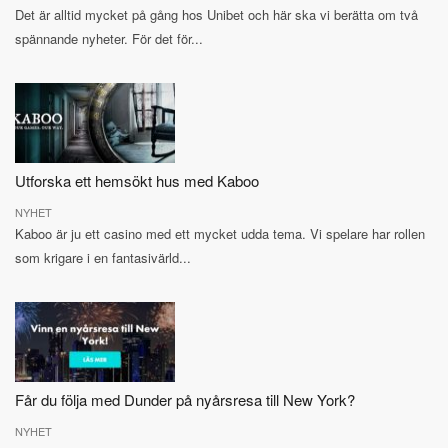
Det är alltid mycket på gång hos Unibet och här ska vi berätta om två
spännande nyheter. För det för...
Utforska ett hemsökt hus med Kaboo
NYHET
Kaboo är ju ett casino med ett mycket udda tema. Vi spelare har rollen
som krigare i en fantasivärld...
Får du följa med Dunder på nyårsresa till New York?
NYHET