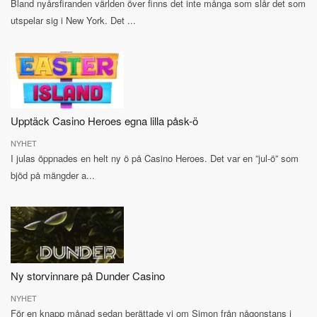
Bland nyårsfiranden världen över finns det inte många som slår det som
utspelar sig i New York. Det ...
Upptäck Casino Heroes egna lilla påsk-ö
NYHET
I julas öppnades en helt ny ö på Casino Heroes. Det var en ”jul-ö” som
bjöd på mängder a...
Ny storvinnare på Dunder Casino
NYHET
För en knapp månad sedan berättade vi om Simon från någonstans i