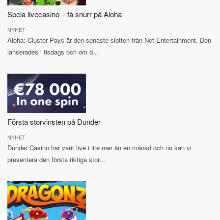
Spela livecasino – få snurr på Aloha
NYHET
Aloha: Cluster Pays är den senaste slotten från Net Entertainment. Den
lanserades i tisdags och om d...
Första storvinsten på Dunder
NYHET
Dunder Casino har varit live i lite mer än en månad och nu kan vi
presentera den första riktiga stor...