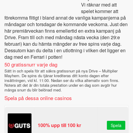
Vi räknar med att
spelet kommer att
förekomma flitigt i bland annat de vanliga kampanjerna på
måndagar och torsdagar de kommande veckorna. Just den
här premiärveckan finns emellertid en extra kampanj på
Drive. Fram till och med måndag nästa vecka (den 29:e
februari) kan du hämta mängder av free spins varje dag.
Dessutom kan du delta i en utlottning i vilken det ligger en
dag med en Ferrari i potten!
50 gratissnurr varje dag
Sätt in och spela för att säkra gratissnurr på nya Drive – Multiplier
Mayhem. De spins du tjänar krediteras ditt konto dagen efter
insättningen, vid kl. 11:00. Nedan ser du vilka alternativ som finns.
Notera att det är din totala prestation under en dag som avgör hur
många snurr du blir belönad med.
Spela på dessa online casinos
100% upp till 100 kr
Spela