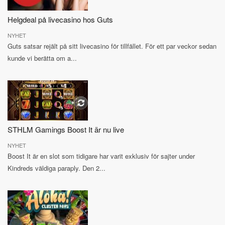
Helgdeal på livecasino hos Guts
NYHET
Guts satsar rejält på sitt livecasino för tillfället. För ett par veckor sedan
kunde vi berätta om a...
STHLM Gamings Boost It är nu live
NYHET
Boost It är en slot som tidigare har varit exklusiv för sajter under
Kindreds väldiga paraply. Den 2...