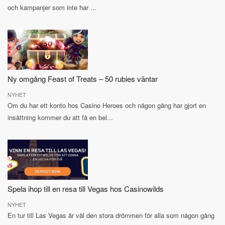
och kampanjer som inte har ...
Ny omgång Feast of Treats – 50 rubies väntar
NYHET
Om du har ett konto hos Casino Heroes och någon gång har gjort en
insättning kommer du att få en bel...
Spela ihop till en resa till Vegas hos Casinowilds
NYHET
En tur till Las Vegas är väl den stora drömmen för alla som någon gång