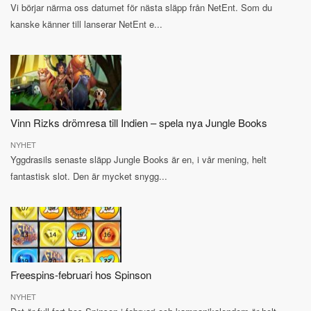
Vi börjar närma oss datumet för nästa släpp från NetEnt. Som du
kanske känner till lanserar NetEnt e...
Vinn Rizks drömresa till Indien – spela nya Jungle Books
NYHET
Yggdrasils senaste släpp Jungle Books är en, i vår mening, helt
fantastisk slot. Den är mycket snygg...
Freespins-februari hos Spinson
NYHET