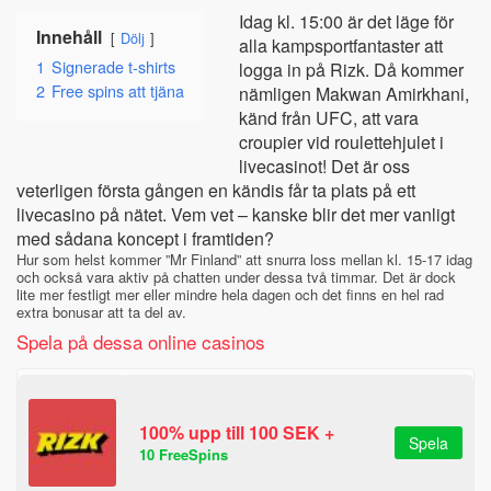
Idag kl. 15:00 är det läge för
Innehåll
Dölj
alla kampsportfantaster att
1
Signerade t-shirts
logga in på Rizk. Då kommer
2
Free spins att tjäna
nämligen Makwan Amirkhani,
känd från UFC, att vara
croupier vid roulettehjulet i
livecasinot! Det är oss
veterligen första gången en kändis får ta plats på ett
livecasino på nätet. Vem vet – kanske blir det mer vanligt
med sådana koncept i framtiden?
Hur som helst kommer ”Mr Finland” att snurra loss mellan kl. 15-17 idag
och också vara aktiv på chatten under dessa två timmar. Det är dock
lite mer festligt mer eller mindre hela dagen och det finns en hel rad
extra bonusar att ta del av.
Spela på dessa online casinos
100% upp till 100 SEK +
Spela
10 FreeSpins