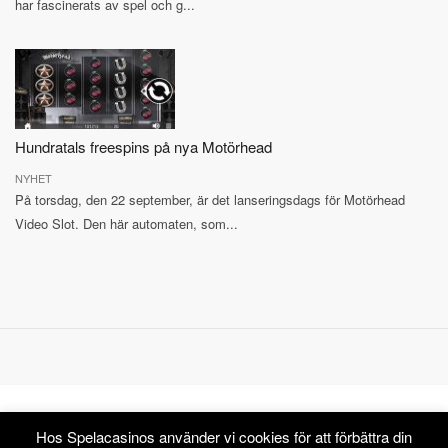
har fascinerats av spel och g...
Hundratals freespins på nya Motörhead
NYHET
På torsdag, den 22 september, är det lanseringsdags för Motörhead
Video Slot. Den här automaten, som...
Hos Spelacasinos använder vi cookies för att förbättra din