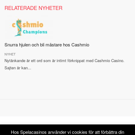
RELATERADE NYHETER
Snurra hjulen och bli mästare hos Cashmio
NYHET
Nytänkande är ett ord som är intimt förknippat med Cashmio Casino.
Sajten är kan...
Hos Spelacasinos använder vi cookies för att förbättra din