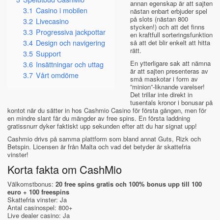
annan egenskap är att sajten
3.1
Casino i mobilen
nästan enbart erbjuder spel
på slots (nästan 800
3.2
Livecasino
stycken!) och att det finns
3.3
Progressiva jackpottar
en kraftfull sorteringsfunktion
3.4
Design och navigering
så att det blir enkelt att hitta
rätt.
3.5
Support
En ytterligare sak att nämna
3.6
Insättningar och uttag
är att sajten presenteras av
3.7
Vårt omdöme
små maskotar i form av
”minion”-liknande varelser!
Det trillar inte direkt in
tusentals kronor i bonusar på
kontot när du sätter in hos Cashmio Casino för första gången, men för
en mindre slant får du mängder av free spins. En första laddning
gratissnurr dyker faktiskt upp sekunden efter att du har signat upp!
Cashmio drivs på samma plattform som bland annat Guts, Rizk och
Betspin. Licensen är från Malta och vad det betyder är skattefria
vinster!
Korta fakta om CashMio
Välkomstbonus:
20 free spins gratis och 100% bonus upp till 100
euro + 100 freespins
Skattefria vinster: Ja
Antal casinospel: 800+
Live dealer casino: Ja