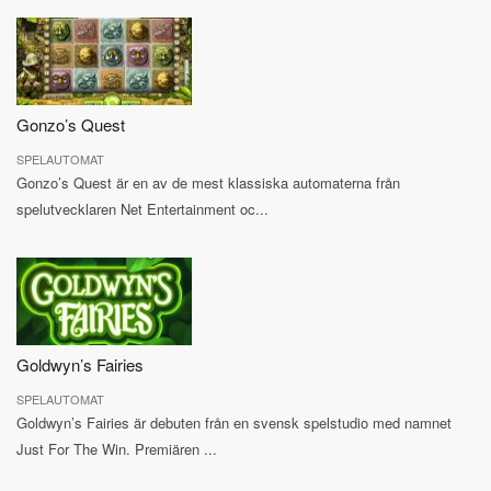
Gonzo’s Quest
SPELAUTOMAT
Gonzo’s Quest är en av de mest klassiska automaterna från
spelutvecklaren Net Entertainment oc...
Goldwyn’s Fairies
SPELAUTOMAT
Goldwyn’s Fairies är debuten från en svensk spelstudio med namnet
Just For The Win. Premiären ...