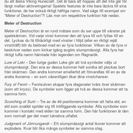
du att älska Viking Runecraft. Det är bara att hoppas att det inte går för
långt mellan aktiveringarna! Spelets features är inte bara läckra till sina
funktioner, de har också riktigt häftiga namn. Vad sägs till exempel om
”Meter of Destruction”?! Läs mer om respektive funktion här nedan.
Meter of Destruction
Meter of Destruction är en rund mätare som du ser uppe till vänster på
spelskärmen. Vid varje vinst kommer den att lysa till och fyllas till en
del. Lyckas du få tillräckligt med vinster i följd (eller en riktigt rejäl
vinstträff) blir du belönad med en av fyra funktioner. Vilken av de fyra vi
beskriver nedan som kickar igång avgörs slumpmässigt. Alla fyra har
riktigt tuffa namn hämtade från legenden om Ragnarök.
Lure of Loki
– Den lurige guden Loke gör att två symboler väljs ut
slumpmässigt. Den ena av dessa kommer helt sonika att plockas bort
från skärmen. Den andra kommer emellertid att förvandlas till en av de
andra ikonerna – en som väsentligen ökar dina vinstchanser.
Fury of Fenrir
– Fenrisulven skapar fyra diagonaler tvärs över skärmen
(som ett kryss). De symboler som ligger på två av dessa kommer att ta
samma form.
Scorching of Surtr
– Tre av de 49 positionerna kommer att fatta eld, en
eld som snabbt sprider sig till intilliggande symboler. Alla symboler som
kommer i kontakt med elden tar samma form. Den här funktionen är den
som normalt ger det mest lukrativa utfallet.
Judgment of Jörmungandr
– Ett slumpmässigt antal ikoner kommer att
explodera. Kvar blir lika många symboler av samma slag.