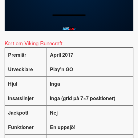
Kort om Viking Runecraft
Premiär
April 2017
Utvecklare
Play’n GO
Hjul
Inga
Insatslinjer
Inga (grid på 7×7 positioner)
Jackpott
Nej
Funktioner
En uppsjö!