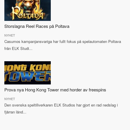
Storslagna Reel Races på Poltava
NYHET
Casumos kampanjansvariga har fullt fokus på spelautomaten Poltava
från ELK Studi...
Prova nya Hong Kong Tower med horder av freespins
NYHET
Den svenska speltillverkaren ELK Studios har gjort en rad nedslag i
fjärran länd...