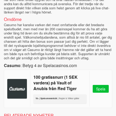
andra kan du alltid kommunicera på svenska. För det tredje når du
support direkt från vilken sida som helst genom att klicka på live chat-
länken längst ner i högra hörnet.
Omdöme
Casumo har kanske varken det mest omfattande eller det bredaste
spelutbudet, men med mer än 200 casinospel kommer du ha att göra
under lång tid även om du skulle bestämma dig för att prova varje
enskilt spel. Välkomsterbjudandena, som alltså är nio till antalet, ger dig
chansen att hitta den bonus som passar just dig perfekt. Om vi lägger
till det nyskapande lojalitetsprogrammet behöver vi inte direkt överdriva
om vi säger att Casumo är riktigt långt framme när det gäller att ta hand
om både nya och befintliga kunder på bästa sätt. Supporten är utmärkt
och det går smidigt och göra både insättningar och uttag.
Casumo
:
Betyg
4
av
Spelacasinos.com
100 gratissnurr (1 SEK
vardera) på Vault of
Anubis från Red Tiger
Spela
18+ | Spela ansvarsfullt
| Regler & Villkor gäller
RELATERADE NYHETER