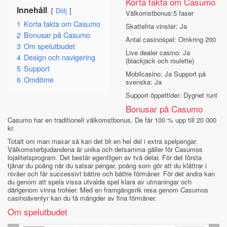
Korta fakta om Casumo
Innehåll
Dölj
Välkomstbonus:5 faser
1
Korta fakta om Casumo
Skattefria vinster: Ja
2
Bonusar på Casumo
Antal casinospel: Omkring 200
3
Om spelutbudet
Live dealer casino: Ja
4
Design och navigering
(blackjack och roulette)
5
Support
Mobilcasino: Ja Support på
6
Omdöme
svenska: Ja
Support öppettider: Dygnet runt
Bonusar på Casumo
Casumo har en traditionell välkomstbonus. De får 100 % upp till 20 000
kr.
Totalt om man maxar så kan det bli en hel del i extra spelpengar.
Välkomsterbjudandena är unika och detsamma gäller för Casumos
lojalitetsprogram. Det består egentligen av två delar. För det första
tjänar du poäng när du satsar pengar, poäng som gör att du klättrar i
nivåer och får successivt bättre och bättre förmåner. För det andra kan
du genom att spela vissa utvalda spel klara av utmaningar och
därigenom vinna troféer. Med en framgångsrik resa genom Casumos
casinoäventyr kan du få mängder av fina förmåner.
Om spelutbudet