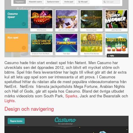
Casumo hade från start endast spel från Netent. Men Casumo har
utvecklats sen det öppnades 2012, och blivit ett mycket större och
bätrre. Spel från flera leverantörer har lagts till vilket gör att det är extra
kul att leta upp spel som ser intressanta ut att prova. I Casumos
spelutbud hittar du nästan alla de mest populära videoautomaterna från
NetEnt. NetEnts främsta jackpottslots Mega Fortune, Arabian Nights
och Hall of Gods, går att spela hos Casumo. Bland det övriga utbudet
märks videoslots som South Park,
Sparks
, Jack and the Beanstalk och
Lights
.
Design och navigering