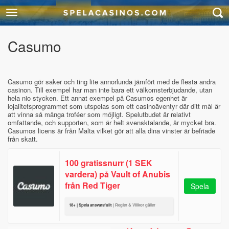
Casumo
Casumo gör saker och ting lite annorlunda jämfört med de flesta andra
casinon. Till exempel har man inte bara ett välkomsterbjudande, utan
hela nio stycken. Ett annat exempel på Casumos egenhet är
lojalitetsprogrammet som utspelas som ett casinoäventyr där ditt mål är
att vinna så många troféer som möjligt. Spelutbudet är relativt
omfattande, och supporten, som är helt svensktalande, är mycket bra.
Casumos licens är från Malta vilket gör att alla dina vinster är befriade
från skatt.
100 gratissnurr (1 SEK
vardera) på Vault of Anubis
från Red Tiger
Spela
18+ | Spela ansvarsfullt
| Regler & Villkor gäller