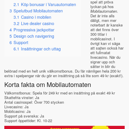
spel att pröva
2.1
Köp bonusar i Varuautomaten
lyckan på hos
3
Spelutbud Mobilautomaten
Mobilautomaten
.
Det är inte alls
3.1
Casino i mobilen
dåligt, men mer
3.2
Live dealer casino
noterbart är kanske
4
Progressiva jackpottar
att det finns över
300 titlar i
5
Design och navigering
mobilcasinot. I
6
Support
övrigt kan vi säga
att sajten också har
6.1
Insättningar och uttag
ett fullmatat
livecasino. När du
signar upp och
sätter in blir du
belönad med en helt unik välkomstbonus. Du får nämligen hela 200 kr
extra i spelpengar när du gör en insättning på så lite som 49 kr (exakt!).
Korta fakta om Mobilautomaten
Välkomstbonus: Spela för 249 kr med en insättning på exakt 49 kr
Skattefria vinster: Ja
Antal casinospel: Över 700 stycken
Livecasino: Ja
Mobilcasino: Ja
Support på svenska: Ja
Support öppettider: Kl. 10-22