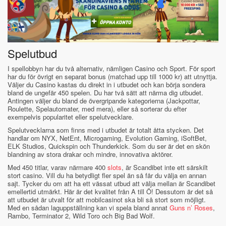
Spelutbud
I spellobbyn har du två alternativ, nämligen Casino och Sport. För sport
har du för övrigt en separat bonus (matchad upp till 1000 kr) att utnyttja.
Väljer du Casino kastas du direkt in i utbudet och kan börja sondera
bland de ungefär 450 spelen. Du har två sätt att närma dig utbudet.
Antingen väljer du bland de övergripande kategorierna (Jackpottar,
Roulette, Spelautomater, med mera), eller så sorterar du efter
exempelvis popularitet eller spelutvecklare.
Spelutvecklarna som finns med i utbudet är totalt åtta stycken. Det
handlar om NYX, NetEnt, Microgaming, Evolution Gaming, iSoftBet,
ELK Studios, Quickspin och Thunderkick. Som du ser är det en skön
blandning av stora drakar och mindre, innovativa aktörer.
Med 450 titlar, varav närmare 400
slots
, är Scandibet inte ett särskilt
stort casino. Vill du ha betydligt fler spel än så får du välja en annan
sajt. Tycker du om att ha ett vässat utbud att välja mellan är Scandibet
emellertid utmärkt. Här är det kvalitet från A till Ö! Dessutom är det så
att utbudet är utvalt för att mobilcasinot ska bli så stort som möjligt.
Med en sådan laguppställning kan vi spela bland annat
Guns n’ Roses
,
Rambo, Terminator 2, Wild Toro och Big Bad Wolf.