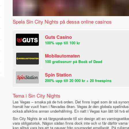
Spela Sin City Nights på dessa online casinos
Guts Casino
100% upp till 100 kr
Mobilautomaten
100 gratissnurr på Book of Dead
Spin Station
200% upp till 20 000 kr + 20 freespins
Tema i Sin City Nights
Las Vegas – smaka på de två orden. Det finns inget som är så synon
framåt har vuxit fram i Nevadas öken. Vegas är den globala spelindu
också allsköns annan underhållning. En natt i Vegas kan lätt bli två el
Sin City Nights är så färgsprakande till sin design att en varningseti
vara obligatorisk. Någon sådan finns dock inte och vi får därför varna fö
kan alltså vara bra att ta pauser från snurrandet emellanåt. På rullarna