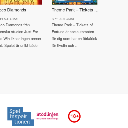
eco Diamonds
Theme Park – Tickets of Fortune
PELAUTOMAT
SPELAUTOMAT
co Diamonds från
Theme Park – Tickets of
enska studion Just For
Fortune är spelautomaten
e Win liknar ingen annan
för dig som har en förkärlek
ot. Spelet är unikt både
för tivolin och ...
..