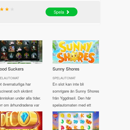
Spela
lood Suckers
Sunny Shores
PELAUTOMAT
SPELAUTOMAT
t övernaturliga har
En slot kan inte bli
scinerat och skrämt
somrigare än Sunny Shores
nniskan under alla tider.
från Yggdrasil. Den här
rr om århundradena var
spelautomaten med ett
t...
rutnät ...