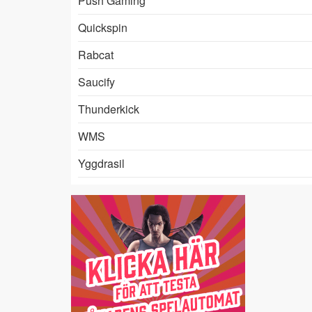
Push Gaming
Quickspin
Rabcat
Saucify
Thunderkick
WMS
Yggdrasil