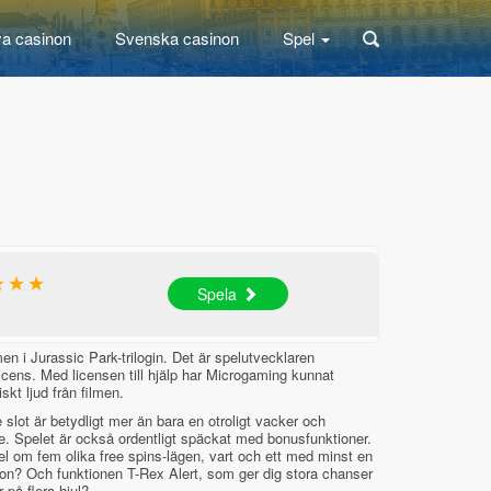
a casinon
Svenska casinon
Spel
Spela
en i Jurassic Park-trilogin. Det är spelutvecklaren
licens. Med licensen till hjälp har Microgaming kunnat
skt ljud från filmen.
 slot är betydligt mer än bara en otroligt vacker och
e. Spelet är också ordentligt späckat med bonusfunktioner.
el om fem olika free spins-lägen, vart och ett med minst en
ion? Och funktionen T-Rex Alert, som ger dig stora chanser
r på flera hjul?