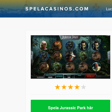
Lu
Spela Jurassic Park här