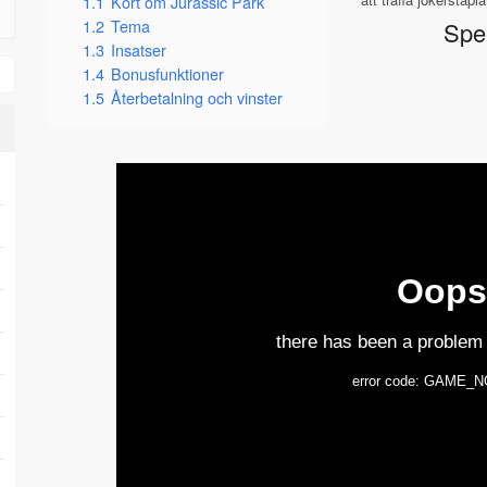
1.1
Kort om Jurassic Park
1.2
Tema
Spel
1.3
Insatser
1.4
Bonusfunktioner
1.5
Återbetalning och vinster