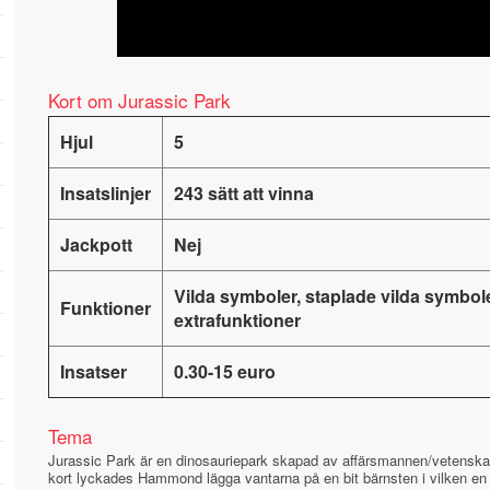
Kort om Jurassic Park
Hjul
5
Insatslinjer
243 sätt att vinna
Jackpott
Nej
Vilda symboler, staplade vilda symbol
Funktioner
extrafunktioner
Insatser
0.30-15 euro
Tema
Jurassic Park är en dinosauriepark skapad av affärsmannen/vetensk
kort lyckades Hammond lägga vantarna på en bit bärnsten i vilken e