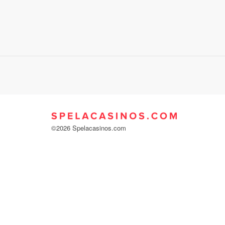
©2026 Spelacasinos.com