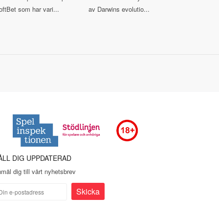
oftBet som har vari...
av Darwins evolutio...
ÅLL DIG UPPDATERAD
mäl dig till vårt nyhetsbrev