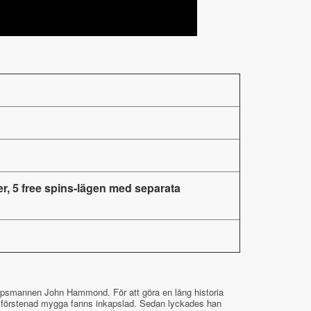
er, 5 free spins-lägen med separata
apsmannen John Hammond. För att göra en lång historia
n förstenad mygga fanns inkapslad. Sedan lyckades han