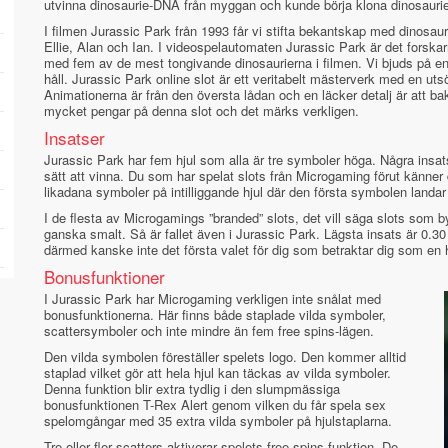
utvinna dinosaurie-DNA från myggan och kunde börja klona dinosaurier
I filmen Jurassic Park från 1993 får vi stifta bekantskap med dinosau
Ellie, Alan och Ian. I videospelautomaten Jurassic Park är det for
med fem av de mest tongivande dinosaurierna i filmen. Vi bjuds på en r
håll. Jurassic Park online slot är ett veritabelt mästerverk med en utsö
Animationerna är från den översta lådan och en läcker detalj är att b
mycket pengar på denna slot och det märks verkligen.
Insatser
Jurassic Park har fem hjul som alla är tre symboler höga. Några insatsl
sätt att vinna. Du som har spelat slots från Microgaming förut känner 
likadana symboler på intilliggande hjul där den första symbolen landar 
I de flesta av Microgamings ”branded” slots, det vill säga slots som 
ganska smalt. Så är fallet även i Jurassic Park. Lägsta insats är 0.3
därmed kanske inte det första valet för dig som betraktar dig som en hi
Bonusfunktioner
I Jurassic Park har Microgaming verkligen inte snålat med
bonusfunktionerna. Här finns både staplade vilda symboler,
scattersymboler och inte mindre än fem free spins-lägen.
Den vilda symbolen föreställer spelets logo. Den kommer alltid
staplad vilket gör att hela hjul kan täckas av vilda symboler.
Denna funktion blir extra tydlig i den slumpmässiga
bonusfunktionen T-Rex Alert genom vilken du får spela sex
spelomgångar med 35 extra vilda symboler på hjulstaplarna.
Tre eller fler scatters aktiverar spelets free spins-funktion. De