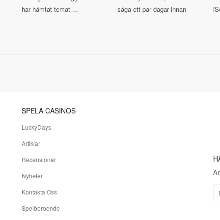
har hämtat temat ...
säga ett par dagar innan
iS
M...
SPELA CASINOS
LuckyDays
Artiklar
H
Recensioner
An
Nyheter
Kontakta Oss
Spelberoende