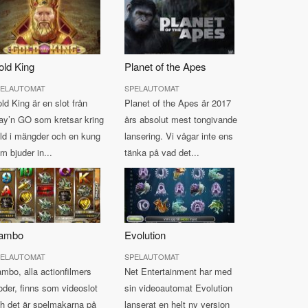
old King
Planet of the Apes
PELAUTOMAT
SPELAUTOMAT
ld King är en slot från
Planet of the Apes är 2017
ay’n GO som kretsar kring
års absolut mest tongivande
ld i mängder och en kung
lansering. Vi vågar inte ens
m bjuder in...
tänka på vad det...
ambo
Evolution
PELAUTOMAT
SPELAUTOMAT
mbo, alla actionfilmers
Net Entertainment har med
der, finns som videoslot
sin videoautomat Evolution
h det är spelmakarna på
lanserat en helt ny version