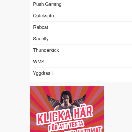
Push Gaming
Quickspin
Rabcat
Saucify
Thunderkick
WMS
Yggdrasil