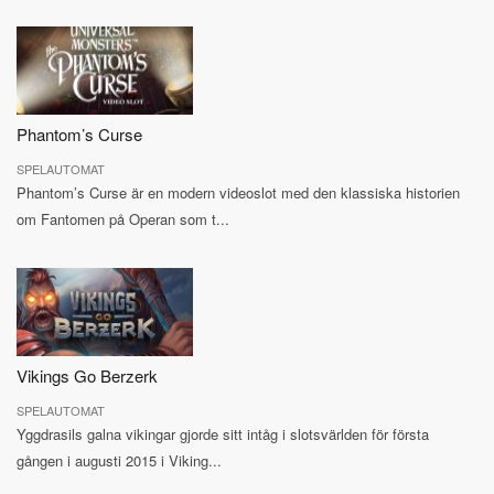
Phantom’s Curse
SPELAUTOMAT
Phantom’s Curse är en modern videoslot med den klassiska historien
om Fantomen på Operan som t...
Vikings Go Berzerk
SPELAUTOMAT
Yggdrasils galna vikingar gjorde sitt intåg i slotsvärlden för första
gången i augusti 2015 i Viking...