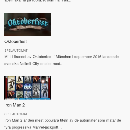
Oktoberfest
SPELAUTOMAT
Mitt i firandet av Oktoberfest i München i september 2016 lanserade
svenska Nolimit City en slot med...
Iron Man 2
SPELAUTOMAT
Iron Man 2 är den mest populära titeln av de automater som matar de
fyra progressiva Marvel-jackpott...