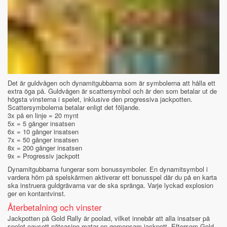
Det är guldvågen och dynamitgubbarna som är symbolerna att hålla ett
extra öga på. Guldvågen är scattersymbol och är den som betalar ut de
högsta vinsterna i spelet, inklusive den progressiva jackpotten.
Scattersymbolerna betalar enligt det följande.
3x på en linje = 20 mynt
5x = 5 gånger insatsen
6x = 10 gånger insatsen
7x = 50 gånger insatsen
8x = 200 gånger insatsen
9x = Progressiv jackpott
Dynamitgubbarna fungerar som bonussymboler. En dynamitsymbol i
vardera hörn på spelskärmen aktiverar ett bonusspel där du på en karta
ska instruera guldgrävarna var de ska spränga. Varje lyckad explosion
ger en kontantvinst.
Återbetalning och vinster
Jackpotten på Gold Rally är poolad, vilket innebär att alla insatser på
spelet oavsett nätcasino matar en gemensam jackpott. Eftersom Gold