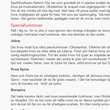
Speltillverkaren Nolimit City har som grundidé att vi spelare snabb
klura på insatsalternativ. Oktoberfest är skapad med utgångspunkt i de
Om du har mindre att röra dig med, eller bara vill prova spelet med lå
finns möjligheten att spela för hela 100 euro per spelomgång. Tekniskt
hjulen. Det gamla traditionella upplägget med att du vinner med minst 
Specialfunktioner
Håll i dig nu, för nu ska vi rusa igenom den otroliga mängden av bon
verkligen fullmatad med funktioner, den ena läckrare än den andra.
Jokrar
Det finns totalt fyra olika jokerfunktioner i Oktoberfest. Effekten blir 
huvudspelet finns tre olika wilds på rullarna. Först och främst finns 
vanlig ersättningssymbol. För det andra finns två typer av staplade wi
symboliserar ”Gretchen” medan den andra är grön och symboliserar ”Ha
hjul två, medan Hansi, som är tyska för Hans, alltid kommer på hjul fy
Prost Spins
Hans och Greta har en ytterligare funktion, nämligen att aktivera omsnu
Spins”, med resultatet att du får gratis respins. I det här bonusläget d
som du kanske vet, ”skål” på tyska.
Bierspins
Det hade kanske räckt med ovan presenterade funktioner, men Oktoberf
av ölsejdlar. Om du har turen att träffa minst tre av dessa spridda på 
och de kan bli fler om du får ytterligare scatters. En liten trevlig extra 