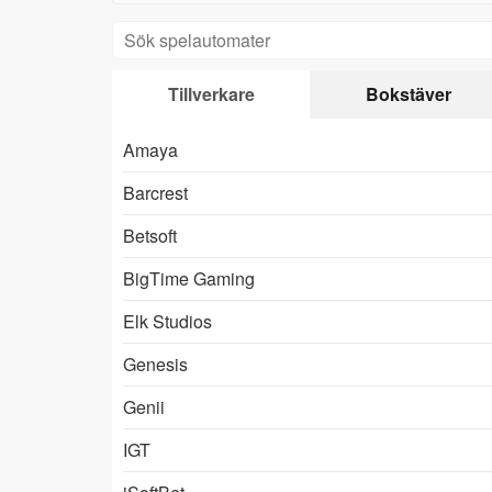
Tillverkare
Bokstäver
Amaya
Barcrest
Betsoft
BigTime Gaming
Elk Studios
Genesis
Genii
IGT