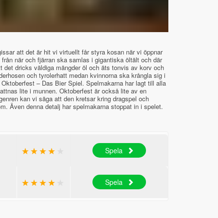
r att det är hit vi virtuellt får styra kosan när vi öppnar
rån när och fjärran ska samlas i gigantiska öltält och där
att det dricks väldiga mängder öl och äts tonvis av korv och
lederhosen och tyrolerhatt medan kvinnorna ska krångla sig i
 i Oktoberfest – Das Bier Spiel. Spelmakarna har lagt till alla
ttnas lite i munnen. Oktoberfest är också lite av en
nren kan vi säga att den kretsar kring dragspel och
m. Även denna detalj har spelmakarna stoppat in i spelet.
Spela
Spela