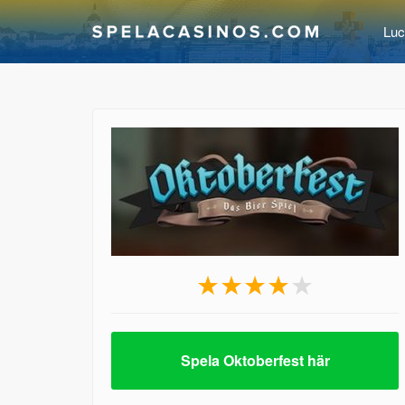
Lu
Spela Oktoberfest här