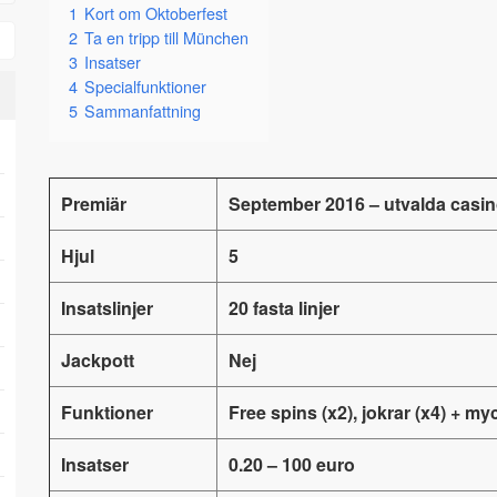
1
Kort om Oktoberfest
2
Ta en tripp till München
3
Insatser
4
Specialfunktioner
5
Sammanfattning
Premiär
September 2016 – utvalda casino
Hjul
5
Insatslinjer
20 fasta linjer
Jackpott
Nej
Funktioner
Free spins (x2), jokrar (x4) + m
Insatser
0.20 – 100 euro