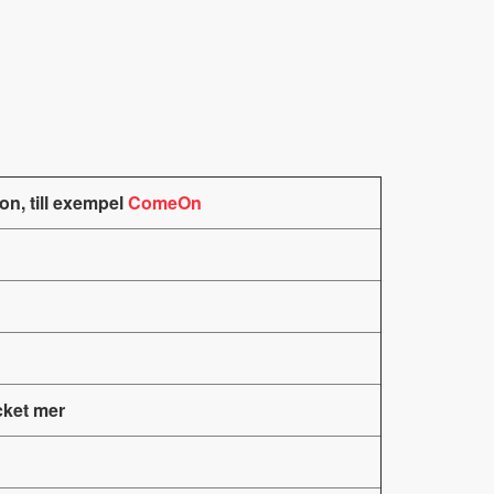
n, till exempel
ComeOn
ycket mer