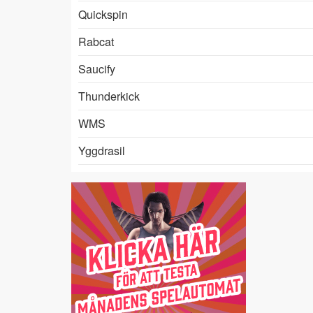
Quickspin
Rabcat
Saucify
Thunderkick
WMS
Yggdrasil