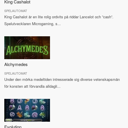
King Cashalot
SPELAUTOMAT
King Cashalot är en lite rolig ordvits på riddar Lancelot och ”cash”.
Spelutvecklaren Microgaming, s...
Alchymedes
SPELAUTOMAT
Under den mörka medeltiden intresserade sig diverse vetenskapsmän
för konsten att förvandla alldagli...
Evolution