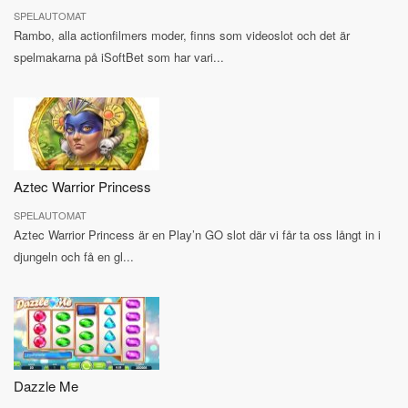
SPELAUTOMAT
Rambo, alla actionfilmers moder, finns som videoslot och det är
spelmakarna på iSoftBet som har vari...
Aztec Warrior Princess
SPELAUTOMAT
Aztec Warrior Princess är en Play’n GO slot där vi får ta oss långt in i
djungeln och få en gl...
Dazzle Me