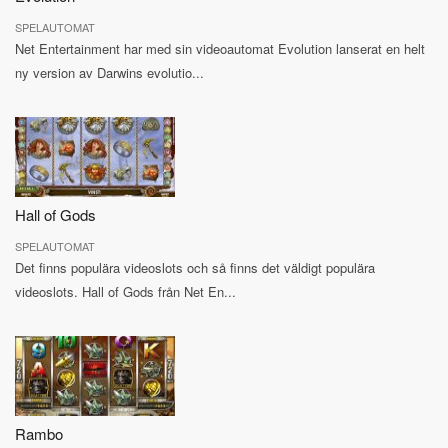
SPELAUTOMAT
Net Entertainment har med sin videoautomat Evolution lanserat en helt
ny version av Darwins evolutio...
Hall of Gods
SPELAUTOMAT
Det finns populära videoslots och så finns det väldigt populära
videoslots. Hall of Gods från Net En...
Rambo