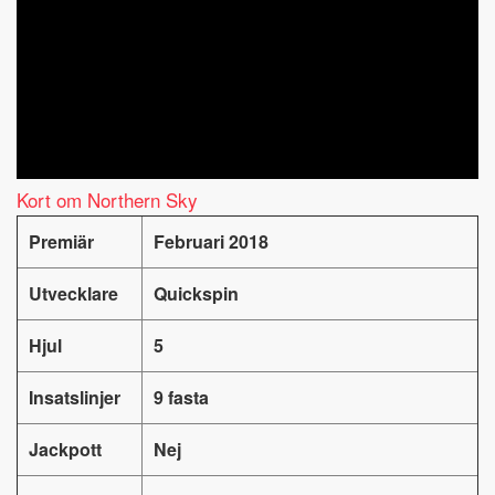
Kort om Northern Sky
Premiär
Februari 2018
Utvecklare
Quickspin
Hjul
5
Insatslinjer
9 fasta
Jackpott
Nej