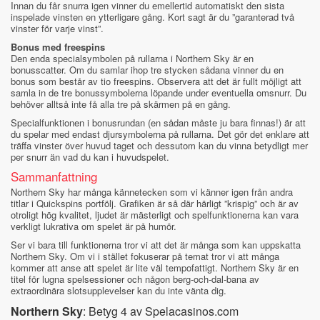
Innan du får snurra igen vinner du emellertid automatiskt den sista
inspelade vinsten en ytterligare gång. Kort sagt är du ”garanterad två
vinster för varje vinst”.
Bonus med freespins
Den enda specialsymbolen på rullarna i Northern Sky är en
bonusscatter. Om du samlar ihop tre stycken sådana vinner du en
bonus som består av tio freespins. Observera att det är fullt möjligt att
samla in de tre bonussymbolerna löpande under eventuella omsnurr. Du
behöver alltså inte få alla tre på skärmen på en gång.
Specialfunktionen i bonusrundan (en sådan måste ju bara finnas!) är att
du spelar med endast djursymbolerna på rullarna. Det gör det enklare att
träffa vinster över huvud taget och dessutom kan du vinna betydligt mer
per snurr än vad du kan i huvudspelet.
Sammanfattning
Northern Sky har många kännetecken som vi känner igen från andra
titlar i Quickspins portfölj. Grafiken är så där härligt ”krispig” och är av
otroligt hög kvalitet, ljudet är mästerligt och spelfunktionerna kan vara
verkligt lukrativa om spelet är på humör.
Ser vi bara till funktionerna tror vi att det är många som kan uppskatta
Northern Sky. Om vi i stället fokuserar på temat tror vi att många
kommer att anse att spelet är lite väl tempofattigt. Northern Sky är en
titel för lugna spelsessioner och någon berg-och-dal-bana av
extraordinära slotsupplevelser kan du inte vänta dig.
Northern Sky
:
Betyg
4
av
Spelacasinos.com